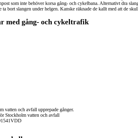
enpost som inte behöver korsa gång- och cykelbana. Alternativt dra slang
a bort slangen under helgen. Kanske räknade de kallt med att de skull
r med gång- och cykeltrafik
 vatten och avfall upprepade gånger.
r Stockholm vatten och avfall
4291541VDD