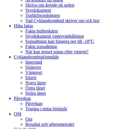
Skriva om ärende på sajten
Styrdokument
Trafikförordningen
Vad Cyklandeombud skriver om och hur
Hitta fakta
Fakta bullerskärm
Styrdokument vinterväghållning
Sopsaltning kan fungera ner till -18°C
Fakta sopsaltning
När kan gruset sopas efter vintern?
Cyklandeombud/område
Innerstad
Söderort
Västerort
Ekerö
Norra länet
Östra länet
Södra länet
Påverkan
Påverkan
Trampa i mina hjulspår
OM
Om
Resultat och arbetsmetoder