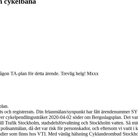
h cykelbana
 någon TA-plan för detta ärende. Trevlig helg! Mxxx
plan.
agits och registrerats. Din felanmälan/synpunkt har fått ärendenummer
ver cykelpendlingsstråket 2020-04-02 söder om Bergsslagsplan. Det var 
 till Trafik Stockholm, stadsdelsförvaltning och Stockholm vatten. Så m
ör polisanmälan, då det var risk för personskador, och eftersom vi vari
e studier som finns hos VTI. Med vänlig hälsning Cyklandeombud Stock