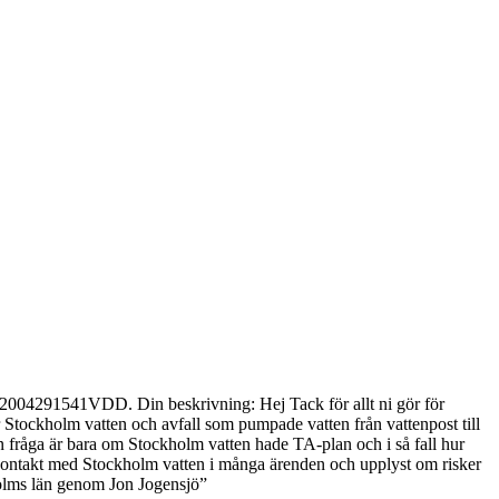
 SY2004291541VDD. Din beskrivning: Hej Tack för allt ni gör för
Stockholm vatten och avfall som pumpade vatten från vattenpost till
in fråga är bara om Stockholm vatten hade TA-plan och i så fall hur
t i kontakt med Stockholm vatten i många ärenden och upplyst om risker
holms län genom Jon Jogensjö”