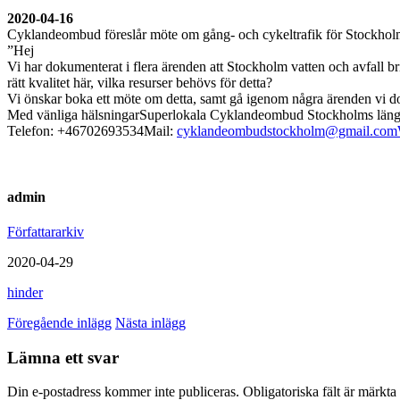
2020-04-16
Cyklandeombud föreslår möte om gång- och cykeltrafik för Stockholm
”Hej
Vi har dokumenterat i flera ärenden att Stockholm vatten och avfall bri
rätt kvalitet här, vilka resurser behövs för detta?
Vi önskar boka ett möte om detta, samt gå igenom några ärenden vi 
Med vänliga hälsningarSuperlokala Cyklandeombud Stockholms län
Telefon: +46702693534Mail:
cyklandeombudstockholm@gmail.com
admin
Författararkiv
2020-04-29
hinder
Föregående inlägg
Nästa inlägg
Lämna ett svar
Din e-postadress kommer inte publiceras.
Obligatoriska fält är märkta