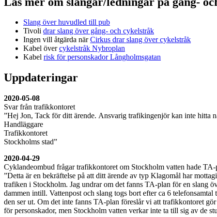
Läs mer om slangar/ledningar på gång- oc
Slang över huvudled till pub
Tivoli
drar slang över gång- och cykelstråk
Ingen vill åtgärda när
Cirkus drar slang över cykelstråk
Kabel över
cykelstråk Nybroplan
Kabel
risk för personskador Långholmsgatan
Uppdateringar
2020-05-08
Svar från trafikkontoret
”Hej Jon, Tack för ditt ärende. Ansvarig trafikingenjör kan inte hitta
Handläggare
Trafikkontoret
Stockholms stad”
2020-04-29
Cyklandeombud frågar trafikkontoret om Stockholm vatten hade TA-
”Detta är en bekräftelse på att ditt ärende av typ Klagomål har mott
trafiken i Stockholm. Jag undrar om det fanns TA-plan för en slang ö
dammen intill. Vattenpost och slang togs bort efter ca 6 telefonsamtal
den ser ut. Om det inte fanns TA-plan föreslår vi att trafikkontoret g
för personskador, men Stockholm vatten verkar inte ta till sig av d