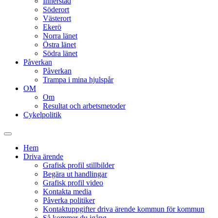
Innerstad
Söderort
Västerort
Ekerö
Norra länet
Östra länet
Södra länet
Påverkan
Påverkan
Trampa i mina hjulspår
OM
Om
Resultat och arbetsmetoder
Cykelpolitik
Slå
på/av
Hem
sökfält
Driva ärende
Grafisk profil stillbilder
Begära ut handlingar
Grafisk profil video
Kontakta media
Påverka politiker
Kontaktuppgifter driva ärende kommun för kommun
Så kommer du igång