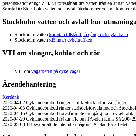
personskador enligt VTI. Vi föreslår att dra vatten från en annan vatt
Samtal 6:
Stockholm vatten och avfall återkommer och nu kommer de t
Stockholm vatten och avfall har utmaninga
Stockholm vatten
kör utan tillstånd på gång- och cykelbana
Stockholm vatten
glömmer cykeltrafiken
VTI om slangar, kablar och rör
VTI om
vägarbeten på cykelvägar
Ärendehantering
Kartlänk
2020-04-02 Cyklandeombud ringer Trafik Stockholm två gånger
2020-04-03 Cyklandeombud ringer stadsdelsförvaltning och Stockholm
2020-04-16 Cyklandeombud föreslår möte om gång- och cykeltrafik fö
2020-04-29 Cyklandeombud frågar TK om TA-plan fanns SY200
2020-05-08 TK svarar att de inte hittar någon TA-plan för arbetet