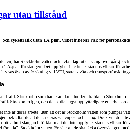
ar utan tillstånd
ch cykeltrafik utan TA-plan, vilket innebär risk för personskador. D
dellen) har Stockholm vatten och avfall lagt ut en slang över gång- oc
r TA-plan för slangen. Det uppfyller inte heller stadens villkor för arb
 visas även av forskning vid VTI, statens väg och transportforskningsi
da
är Trafik Stockholm som hanterar akuta hinder i trafiken i Stockholm.
rafik Stockholm igen, och de skulle lägga upp ytterligare en arbetsorder
det inte är deras arbete, utan att det är Stockholm vatten som pumpar vat
en bekräftar de att det är deras vattenpost och slang. Dock vill de inte 
att ta bort slang och förklarar att det inte uppfyller stadens villkor för 
 för alla”. Stockholm vatten föreslår att de ska täcka över slangen med 