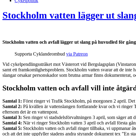
Cykelpolitik
Stockholm vatten lägger ut slang
Stockholm vatten och avfall lägger ut slang på huvudled för gång- o
Supporta Cyklandeombud
via Patreon
Vid cykelpendlingsstråket mot Västerort vid Bergslagsplan (Vinstaron
samt ett framkomlighetsproblem. Stockholm vatten svarar att de inte ha
slangar orsakar personskador som brutna armar finns dokumenterat, och
Stockholm vatten och avfall vill inte åtgär
Samtal 1:
Först ringer vi Trafik Stockholm, på morgonen 2 april. Det 
Samtal 2:
På kvällen är vattenslangen fortfarande kvar och vi ringer T
eftersom det är en vattenpost.
Samtal 3:
Sen ringer vi stadsdelsförvaltningen 3 april, som säger att 
Samtal 4:
När vi ringer Stockholm vatten 3 april och avfall första gång
Samtal 5:
Stockholm vatten och avfall ringer tillbaka, vi uppmanar åter 
och att det inte uppfyller stadens andra styrande dokument tex ”En stad