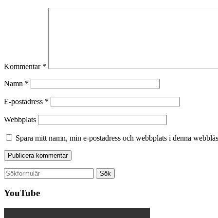
Kommentar
*
Namn
*
E-postadress
*
Webbplats
Spara mitt namn, min e-postadress och webbplats i denna webbläsa
Sök
efter:
YouTube