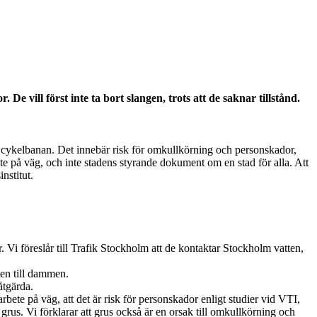
e vill först inte ta bort slangen, trots att de saknar tillstånd.
h cykelbanan. Det innebär risk för omkullkörning och personskador,
ete på väg, och inte stadens styrande dokument om en stad för alla. Att
nstitut.
. Vi föreslår till Trafik Stockholm att de kontaktar Stockholm vatten,
ten till dammen.
åtgärda.
arbete på väg, att det är risk för personskador enligt studier vid VTI,
grus. Vi förklarar att grus också är en orsak till omkullkörning och