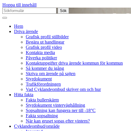
Hoppa till innehåll
Sök
efter:
Hem
Driva ärende
Grafisk profil stillbilder
Begära ut handlingar
Grafisk profil video
Kontakta media
Påverka politiker
Kontaktuppgifter driva ärende kommun för kommun
Så kommer du igång
Skriva om ärende på sajten
Styrdokument
Trafikförordningen
Vad Cyklandeombud skriver om och hur
Hitta fakta
Fakta bullerskärm
Styrdokument vinterväghållning
Sopsaltning kan fungera ner till -18°C
Fakta sopsaltning
När kan gruset sopas efter vintern?
Cyklandeombud/område