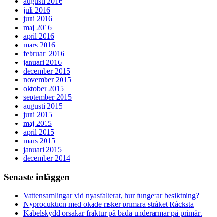
augusti 2016
juli 2016
juni 2016
maj 2016
april 2016
mars 2016
februari 2016
januari 2016
december 2015
november 2015
oktober 2015
september 2015
augusti 2015
juni 2015
maj 2015
april 2015
mars 2015
januari 2015
december 2014
Senaste inläggen
Vattensamlingar vid nyasfalterat, hur fungerar besiktning?
Nyproduktion med ökade risker primära stråket Råcksta
Kabelskydd orsakar fraktur på båda underarmar på primärt