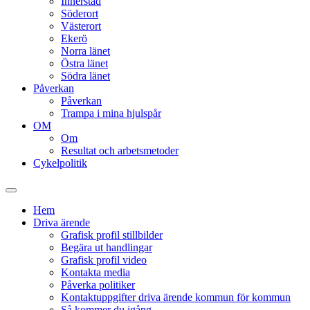
Innerstad
Söderort
Västerort
Ekerö
Norra länet
Östra länet
Södra länet
Påverkan
Påverkan
Trampa i mina hjulspår
OM
Om
Resultat och arbetsmetoder
Cykelpolitik
Slå
på/av
Hem
sökfält
Driva ärende
Grafisk profil stillbilder
Begära ut handlingar
Grafisk profil video
Kontakta media
Påverka politiker
Kontaktuppgifter driva ärende kommun för kommun
Så kommer du igång