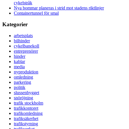
cykelstråk
Nya bommar planeras i strid mot stadens riktlinjer
Containertunnel för smal
Kategorier
arbetsplats
bilhinder
cykelbanekoll
entreprenörer
hinder
kablar
media
nyproduktion
omledning
parkering
politik
slussenbygget
snöröjning
trafik stockholm
trafikkontoret
trafikomledning
trafiksäkerhet
trafikstyrning
trafikverket