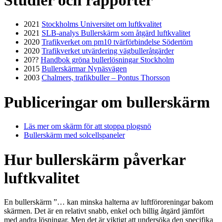
2021
Stockholms Universitet om luftkvalitet
2021
SLB-analys Bullerskärm som åtgärd luftkvalitet
2020
Trafikverket om pm10 tvärförbindelse Södertörn
2020
Trafikverket utvärdering vägbulleråtgärder
20??
Handbok gröna bullerlösningar Stockholm
2015
Bullerskärmar Nynäsvägen
2003
Chalmers, trafikbuller – Pontus Thorsson
Publiceringar om bullerskärm
Läs mer om skärm för att stoppa plogsnö
Bullerskärm med solcellspaneler
Hur bullerskärm påverkar
luftkvalitet
En bullerskärm ”… kan minska halterna av luftföroreningar bakom
skärmen. Det är en relativt snabb, enkel och billig åtgärd jämfört
med andra lösningar. Men det är viktigt att undersöka den specifika