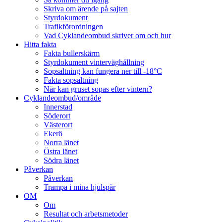
Skriva om ärende på sajten
Styrdokument
Trafikförordningen
Vad Cyklandeombud skriver om och hur
Hitta fakta
Fakta bullerskärm
Styrdokument vinterväghållning
Sopsaltning kan fungera ner till -18°C
Fakta sopsaltning
När kan gruset sopas efter vintern?
Cyklandeombud/område
Innerstad
Söderort
Västerort
Ekerö
Norra länet
Östra länet
Södra länet
Påverkan
Påverkan
Trampa i mina hjulspår
OM
Om
Resultat och arbetsmetoder