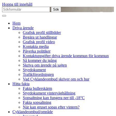
Hoppa till innehåll
Sök
efter:
Hem
Driva ärende
Grafisk profil stillbilder
Begära ut handlingar
Grafisk profil video
Kontakta media
Påverka politiker
Kontaktuppgifter driva ärende kommun för kommun
Så kommer du igång
Skriva om ärende på sajten
Styrdokument
Trafikförordningen
Vad Cyklandeombud skriver om och hur
Hitta fakta
Fakta bullerskärm
Styrdokument vinterväghållning
Sopsaltning kan fungera ner till -18°C
Fakta sopsaltning
När kan gruset sopas efter vintern?
Cyklandeombud/område