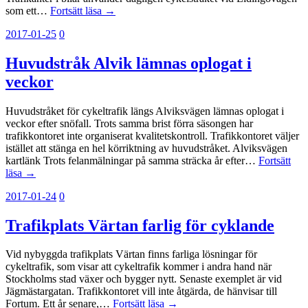
som ett…
Fortsätt läsa →
2017-01-25
0
Huvudstråk Alvik lämnas oplogat i
veckor
Huvudstråket för cykeltrafik längs Alviksvägen lämnas oplogat i
veckor efter snöfall. Trots samma brist förra säsongen har
trafikkontoret inte organiserat kvalitetskontroll. Trafikkontoret väljer
istället att stänga en hel körriktning av huvudstråket. Alviksvägen
kartlänk Trots felanmälningar på samma sträcka år efter…
Fortsätt
läsa →
2017-01-24
0
Trafikplats Värtan farlig för cyklande
Vid nybyggda trafikplats Värtan finns farliga lösningar för
cykeltrafik, som visar att cykeltrafik kommer i andra hand när
Stockholms stad växer och bygger nytt. Senaste exemplet är vid
Jägmästargatan. Trafikkontoret vill inte åtgärda, de hänvisar till
Fortum. Ett år senare,…
Fortsätt läsa →