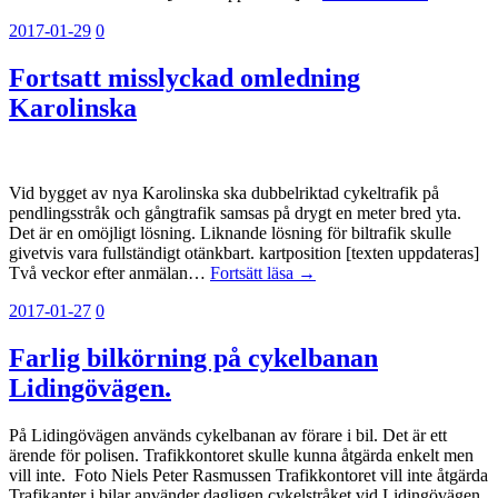
2017-01-29
0
Fortsatt misslyckad omledning
Karolinska
Vid bygget av nya Karolinska ska dubbelriktad cykeltrafik på
pendlingsstråk och gångtrafik samsas på drygt en meter bred yta.
Det är en omöjligt lösning. Liknande lösning för biltrafik skulle
givetvis vara fullständigt otänkbart. kartposition [texten uppdateras]
Två veckor efter anmälan…
Fortsätt läsa →
2017-01-27
0
Farlig bilkörning på cykelbanan
Lidingövägen.
På Lidingövägen används cykelbanan av förare i bil. Det är ett
ärende för polisen. Trafikkontoret skulle kunna åtgärda enkelt men
vill inte. Foto Niels Peter Rasmussen Trafikkontoret vill inte åtgärda
Trafikanter i bilar använder dagligen cykelstråket vid Lidingövägen