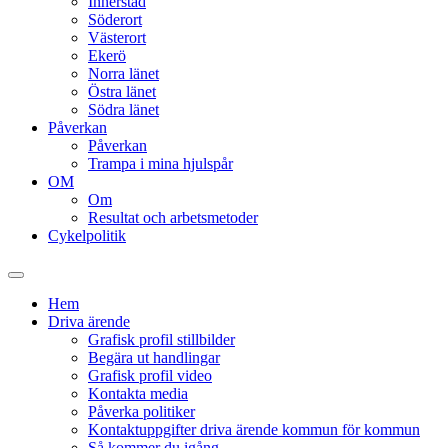
Innerstad
Söderort
Västerort
Ekerö
Norra länet
Östra länet
Södra länet
Påverkan
Påverkan
Trampa i mina hjulspår
OM
Om
Resultat och arbetsmetoder
Cykelpolitik
Slå
på/av
Hem
sökfält
Driva ärende
Grafisk profil stillbilder
Begära ut handlingar
Grafisk profil video
Kontakta media
Påverka politiker
Kontaktuppgifter driva ärende kommun för kommun
Så kommer du igång