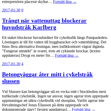
entreprenören placerat skyltar…
Fortsätt läsa →
2017-01-30
0
Trångt när vattenuttag blockerar
huvudstråk Karlberg
Ett staket blockerar huvudstråket för cykeltrafik längs Pampasleden.
Lösningen är till för vatten till byggbaracker och vattenbilning. Det
finns flera alternativa lösningar, men trafikkontoret vägrar åtgärda.
”Fungerar utmärkt” är svaret, trots att cyklande krockar. [texten
uppdateras] Drygt en meter för…
Fortsätt läsa →
2017-01-30
4
Betongväggar åter mitt i cykelstråk
slussen
Vid Slussen kan betongväggar stå en vecka mitt i Stockholms mest
trafikerade cykelstråk. Ingen tar ansvar, ingen agerar trots upprepade
uppmaningar att säkra cykeltrafik vid slussplan. Varför agerar inte
förvaltningschef Jonas Eliasson på detta upprepade och
dokumenterade slarv? [texten uppdateras]…
Fortsätt läsa →