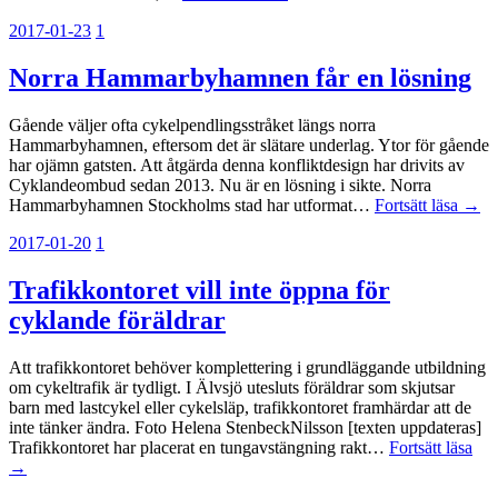
2017-01-23
1
Norra Hammarbyhamnen får en lösning
Gående väljer ofta cykelpendlingsstråket längs norra
Hammarbyhamnen, eftersom det är slätare underlag. Ytor för gående
har ojämn gatsten. Att åtgärda denna konfliktdesign har drivits av
Cyklandeombud sedan 2013. Nu är en lösning i sikte. Norra
Hammarbyhamnen Stockholms stad har utformat…
Fortsätt läsa →
2017-01-20
1
Trafikkontoret vill inte öppna för
cyklande föräldrar
Att trafikkontoret behöver komplettering i grundläggande utbildning
om cykeltrafik är tydligt. I Älvsjö utesluts föräldrar som skjutsar
barn med lastcykel eller cykelsläp, trafikkontoret framhärdar att de
inte tänker ändra. Foto Helena StenbeckNilsson [texten uppdateras]
Trafikkontoret har placerat en tungavstängning rakt…
Fortsätt läsa
→