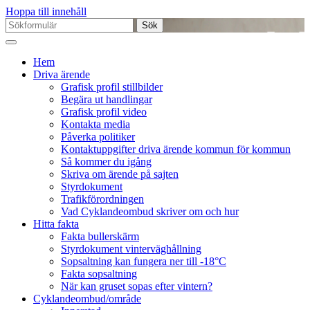
Hoppa till innehåll
Sök
efter:
Hem
Driva ärende
Grafisk profil stillbilder
Begära ut handlingar
Grafisk profil video
Kontakta media
Påverka politiker
Kontaktuppgifter driva ärende kommun för kommun
Så kommer du igång
Skriva om ärende på sajten
Styrdokument
Trafikförordningen
Vad Cyklandeombud skriver om och hur
Hitta fakta
Fakta bullerskärm
Styrdokument vinterväghållning
Sopsaltning kan fungera ner till -18°C
Fakta sopsaltning
När kan gruset sopas efter vintern?
Cyklandeombud/område