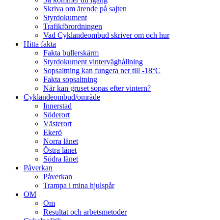
Skriva om ärende på sajten
Styrdokument
Trafikförordningen
Vad Cyklandeombud skriver om och hur
Hitta fakta
Fakta bullerskärm
Styrdokument vinterväghållning
Sopsaltning kan fungera ner till -18°C
Fakta sopsaltning
När kan gruset sopas efter vintern?
Cyklandeombud/område
Innerstad
Söderort
Västerort
Ekerö
Norra länet
Östra länet
Södra länet
Påverkan
Påverkan
Trampa i mina hjulspår
OM
Om
Resultat och arbetsmetoder