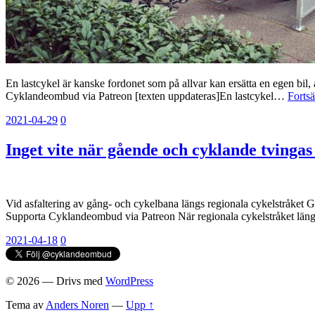
En lastcykel är kanske fordonet som på allvar kan ersätta en egen bil, al
Cyklandeombud via Patreon [texten uppdateras]En lastcykel…
Fortsä
2021-04-29
0
Inget vite när gående och cyklande tvingas
Vid asfaltering av gång- och cykelbana längs regionala cykelstråket G
Supporta Cyklandeombud via Patreon När regionala cykelstråket län
2021-04-18
0
© 2026
— Drivs med
WordPress
Tema av
Anders Noren
—
Upp ↑