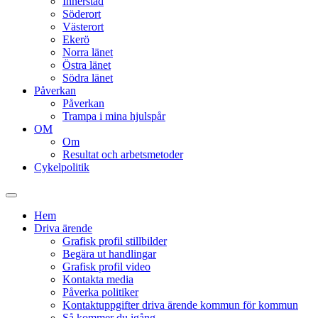
Innerstad
Söderort
Västerort
Ekerö
Norra länet
Östra länet
Södra länet
Påverkan
Påverkan
Trampa i mina hjulspår
OM
Om
Resultat och arbetsmetoder
Cykelpolitik
Slå
på/av
Hem
sökfält
Driva ärende
Grafisk profil stillbilder
Begära ut handlingar
Grafisk profil video
Kontakta media
Påverka politiker
Kontaktuppgifter driva ärende kommun för kommun
Så kommer du igång