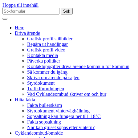
Hoppa till innehåll
Sök
efter:
Hem
Driva ärende
Grafisk profil stillbilder
Begära ut handlingar
Grafisk profil video
Kontakta media
Påverka politiker
Kontaktuppgifter driva ärende kommun för kommun
Så kommer du igång
Skriva om ärende på sajten
Styrdokument
Trafikförordningen
Vad Cyklandeombud skriver om och hur
Hitta fakta
Fakta bullerskärm
Styrdokument vinterväghållning
Sopsaltning kan fungera ner till -18°C
Fakta sopsaltning
När kan gruset sopas efter vintern?
Cyklandeombud/område