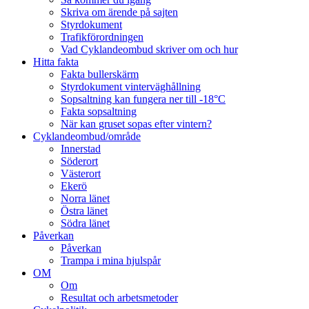
Skriva om ärende på sajten
Styrdokument
Trafikförordningen
Vad Cyklandeombud skriver om och hur
Hitta fakta
Fakta bullerskärm
Styrdokument vinterväghållning
Sopsaltning kan fungera ner till -18°C
Fakta sopsaltning
När kan gruset sopas efter vintern?
Cyklandeombud/område
Innerstad
Söderort
Västerort
Ekerö
Norra länet
Östra länet
Södra länet
Påverkan
Påverkan
Trampa i mina hjulspår
OM
Om
Resultat och arbetsmetoder