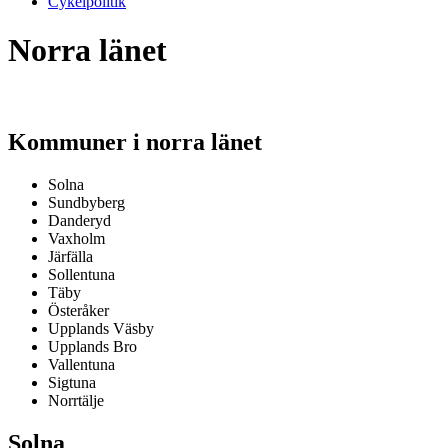
Cykelpolitik
Norra länet
Kommuner i norra länet
Solna
Sundbyberg
Danderyd
Vaxholm
Järfälla
Sollentuna
Täby
Österåker
Upplands Väsby
Upplands Bro
Vallentuna
Sigtuna
Norrtälje
Solna