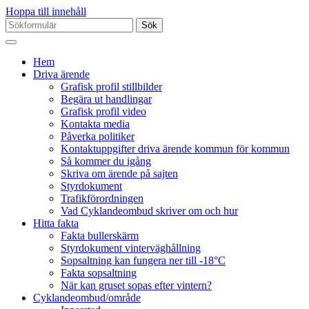
Hoppa till innehåll
Sök
efter:
Hem
Driva ärende
Grafisk profil stillbilder
Begära ut handlingar
Grafisk profil video
Kontakta media
Påverka politiker
Kontaktuppgifter driva ärende kommun för kommun
Så kommer du igång
Skriva om ärende på sajten
Styrdokument
Trafikförordningen
Vad Cyklandeombud skriver om och hur
Hitta fakta
Fakta bullerskärm
Styrdokument vinterväghållning
Sopsaltning kan fungera ner till -18°C
Fakta sopsaltning
När kan gruset sopas efter vintern?
Cyklandeombud/område