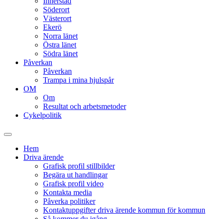
Innerstad
Söderort
Västerort
Ekerö
Norra länet
Östra länet
Södra länet
Påverkan
Påverkan
Trampa i mina hjulspår
OM
Om
Resultat och arbetsmetoder
Cykelpolitik
Slå
på/av
Hem
sökfält
Driva ärende
Grafisk profil stillbilder
Begära ut handlingar
Grafisk profil video
Kontakta media
Påverka politiker
Kontaktuppgifter driva ärende kommun för kommun
Så kommer du igång