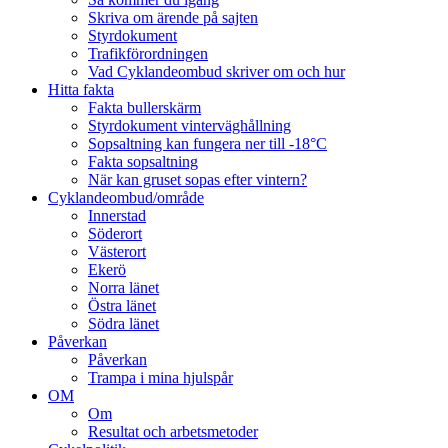
Skriva om ärende på sajten
Styrdokument
Trafikförordningen
Vad Cyklandeombud skriver om och hur
Hitta fakta
Fakta bullerskärm
Styrdokument vinterväghållning
Sopsaltning kan fungera ner till -18°C
Fakta sopsaltning
När kan gruset sopas efter vintern?
Cyklandeombud/område
Innerstad
Söderort
Västerort
Ekerö
Norra länet
Östra länet
Södra länet
Påverkan
Påverkan
Trampa i mina hjulspår
OM
Om
Resultat och arbetsmetoder