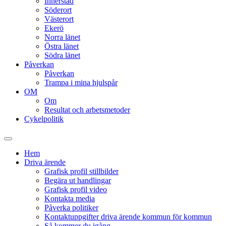
Innerstad
Söderort
Västerort
Ekerö
Norra länet
Östra länet
Södra länet
Påverkan
Påverkan
Trampa i mina hjulspår
OM
Om
Resultat och arbetsmetoder
Cykelpolitik
Slå
på/av
Hem
sökfält
Driva ärende
Grafisk profil stillbilder
Begära ut handlingar
Grafisk profil video
Kontakta media
Påverka politiker
Kontaktuppgifter driva ärende kommun för kommun
Så kommer du igång