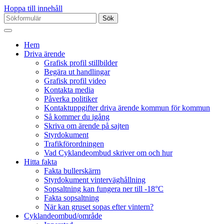
Hoppa till innehåll
Sök
efter:
Hem
Driva ärende
Grafisk profil stillbilder
Begära ut handlingar
Grafisk profil video
Kontakta media
Påverka politiker
Kontaktuppgifter driva ärende kommun för kommun
Så kommer du igång
Skriva om ärende på sajten
Styrdokument
Trafikförordningen
Vad Cyklandeombud skriver om och hur
Hitta fakta
Fakta bullerskärm
Styrdokument vinterväghållning
Sopsaltning kan fungera ner till -18°C
Fakta sopsaltning
När kan gruset sopas efter vintern?
Cyklandeombud/område