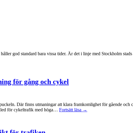
åller god standard bara vissa tider. Är det i linje med Stockholm stads c
ning för gång och cykel
uckeln. Där finns utmaningar att klara framkomlighet för gående och cy
dled för cykeltrafik med höga…
Fortsätt läsa →
kt för trafiken