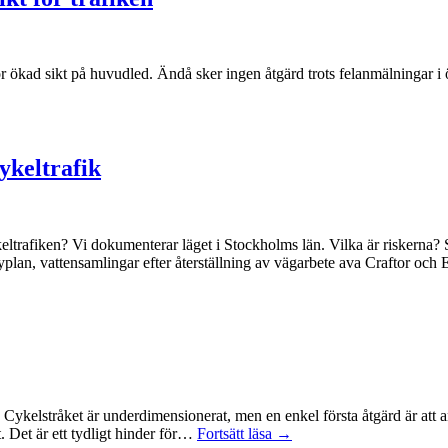
för ökad sikt på huvudled. Ändå sker ingen åtgärd trots felanmälningar i
ykeltrafik
keltrafiken? Vi dokumenterar läget i Stockholms län. Vilka är riskern
an, vattensamlingar efter återställning av vägarbete ava Craftor och
. Cykelstråket är underdimensionerat, men en enkel första åtgärd är at
Det är ett tydligt hinder för…
Fortsätt läsa →