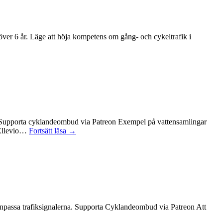
 över 6 år. Läge att höja kompetens om gång- och cykeltrafik i
a? Supporta cyklandeombud via Patreon Exempel på vattensamlingar
 Ellevio…
Fortsätt läsa →
t anpassa trafiksignalerna. Supporta Cyklandeombud via Patreon Att