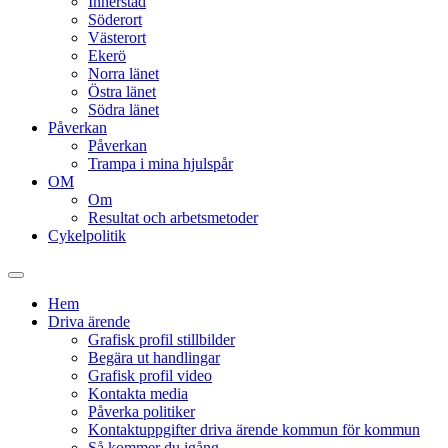
Innerstad
Söderort
Västerort
Ekerö
Norra länet
Östra länet
Södra länet
Påverkan
Påverkan
Trampa i mina hjulspår
OM
Om
Resultat och arbetsmetoder
Cykelpolitik
Slå
på/av
Hem
sökfält
Driva ärende
Grafisk profil stillbilder
Begära ut handlingar
Grafisk profil video
Kontakta media
Påverka politiker
Kontaktuppgifter driva ärende kommun för kommun
Så kommer du igång