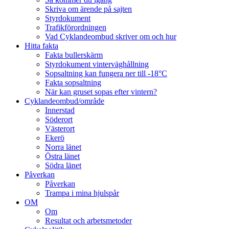
Skriva om ärende på sajten
Styrdokument
Trafikförordningen
Vad Cyklandeombud skriver om och hur
Hitta fakta
Fakta bullerskärm
Styrdokument vinterväghållning
Sopsaltning kan fungera ner till -18°C
Fakta sopsaltning
När kan gruset sopas efter vintern?
Cyklandeombud/område
Innerstad
Söderort
Västerort
Ekerö
Norra länet
Östra länet
Södra länet
Påverkan
Påverkan
Trampa i mina hjulspår
OM
Om
Resultat och arbetsmetoder