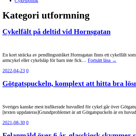
Cykelpolitik
Kategori
utformning
Cykelfält på deltid vid Hornsgatan
En kort sträcka av pendlingsstråket Hornsgatan finns ett cykelfält som h
armcykel eller cykelsläp för barn inte fick…
Fortsätt läsa →
2022-04-23
0
Götgatspuckeln, komplext att hitta bra lös
Sveriges kanske mest trafikerade huvudled för cykel går över Götgatsp
[texten uppdateras]Grundproblemet är att Götgatspuckeln är en huvu
2021-08-30
0
Felanmäld över 6 år, glasskiosk skymmer si