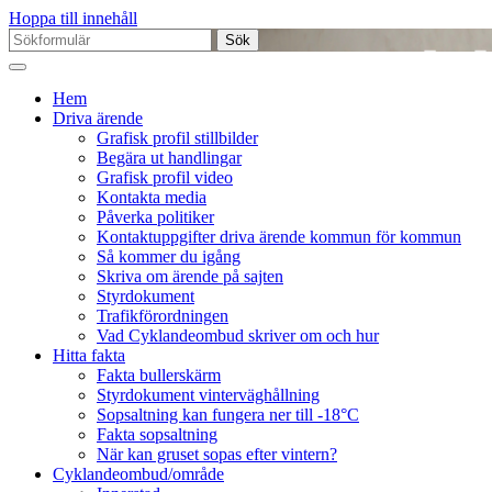
Hoppa till innehåll
Sök
efter:
Hem
Driva ärende
Grafisk profil stillbilder
Begära ut handlingar
Grafisk profil video
Kontakta media
Påverka politiker
Kontaktuppgifter driva ärende kommun för kommun
Så kommer du igång
Skriva om ärende på sajten
Styrdokument
Trafikförordningen
Vad Cyklandeombud skriver om och hur
Hitta fakta
Fakta bullerskärm
Styrdokument vinterväghållning
Sopsaltning kan fungera ner till -18°C
Fakta sopsaltning
När kan gruset sopas efter vintern?
Cyklandeombud/område