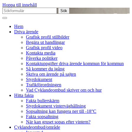
Hoppa till innehåll
Sök
efter:
Hem
Driva ärende
Grafisk profil stillbilder
Begära ut handlingar
Grafisk profil video
Kontakta media
Påverka politiker
Kontaktuppgifter driva ärende kommun för kommun
Så kommer du igång
Skriva om ärende på sajten
Styrdokument
Trafikförordningen
Vad Cyklandeombud skriver om och hur
Hitta fakta
Fakta bullerskärm
Styrdokument vinterväghållning
Sopsaltning kan fungera ner till -18°C
Fakta sopsaltning
När kan gruset sopas efter vintern?
Cyklandeombud/område