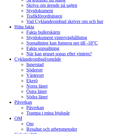
Skriva om ärende på sajten
Styrdokument
Trafikförordningen
Vad Cyklandeombud skriver om och hur
Hitta fakta
Fakta bullerskärm
Styrdokument vinterväghållning
Sopsaltning kan fungera ner till -18°C
Fakta sopsaltning
När kan gruset sopas efter vintern?
Cyklandeombud/område
Innerstad
Söderort
Västerort
Ekerö
Norra länet
Östra länet
Södra länet
Påverkan
Påverkan
Trampa i mina hjulspår
OM
Om
Resultat och arbetsmetoder