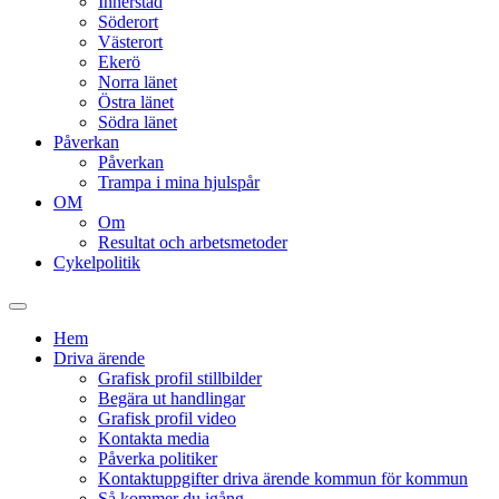
Innerstad
Söderort
Västerort
Ekerö
Norra länet
Östra länet
Södra länet
Påverkan
Påverkan
Trampa i mina hjulspår
OM
Om
Resultat och arbetsmetoder
Cykelpolitik
Slå
på/av
Hem
sökfält
Driva ärende
Grafisk profil stillbilder
Begära ut handlingar
Grafisk profil video
Kontakta media
Påverka politiker
Kontaktuppgifter driva ärende kommun för kommun
Så kommer du igång