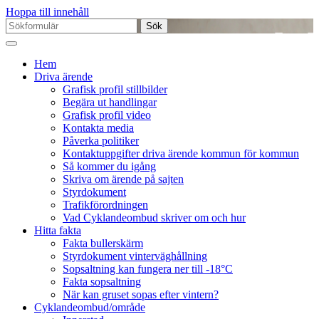
Hoppa till innehåll
Sök
efter:
Hem
Driva ärende
Grafisk profil stillbilder
Begära ut handlingar
Grafisk profil video
Kontakta media
Påverka politiker
Kontaktuppgifter driva ärende kommun för kommun
Så kommer du igång
Skriva om ärende på sajten
Styrdokument
Trafikförordningen
Vad Cyklandeombud skriver om och hur
Hitta fakta
Fakta bullerskärm
Styrdokument vinterväghållning
Sopsaltning kan fungera ner till -18°C
Fakta sopsaltning
När kan gruset sopas efter vintern?
Cyklandeombud/område