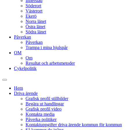
Innerstad
Söderort
Västerort
Ekerö
Norra länet
Östra länet
Södra länet
Påverkan
Påverkan
Trampa i mina hjulspår
OM
Om
Resultat och arbetsmetoder
Cykelpolitik
Slå
på/av
Hem
sökfält
Driva ärende
Grafisk profil stillbilder
Begära ut handlingar
Grafisk profil video
Kontakta media
Påverka politiker
Kontaktuppgifter driva ärende kommun för kommun
Så kommer du igång