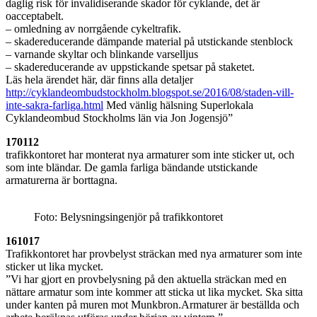
daglig risk för invalidiserande skador för cyklande, det är
oacceptabelt.
– omledning av norrgående cykeltrafik.
– skadereducerande dämpande material på utstickande stenblock
– varnande skyltar och blinkande varselljus
– skadereducerande av uppstickande spetsar på staketet.
Läs hela ärendet här, där finns alla detaljer
http://cyklandeombudstockholm.blogspot.se/2016/08/staden-vill-
inte-sakra-farliga.html
Med vänlig hälsning Superlokala
Cyklandeombud Stockholms län via Jon Jogensjö”
170112
trafikkontoret har monterat nya armaturer som inte sticker ut, och
som inte bländar. De gamla farliga bändande utstickande
armaturerna är borttagna.
Foto: Belysningsingenjör på trafikkontoret
161017
Trafikkontoret har provbelyst sträckan med nya armaturer som inte
sticker ut lika mycket.
”Vi har gjort en provbelysning på den aktuella sträckan med en
nättare armatur som inte kommer att sticka ut lika mycket. Ska sitta
under kanten på muren mot Munkbron.Armaturer är beställda och