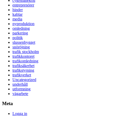
cykelbanekoll
entreprenörer
hinder
kablar
media
nyproduktion
omledning
parkering
politik
slussenbygget
snöröjning
trafik stockholm
trafikkontoret
trafikomledning
trafiksäkerhet
trafikstyrning
trafikverket
Uncategorized
underhåll
utformning
vägarbete
Meta
Logga in