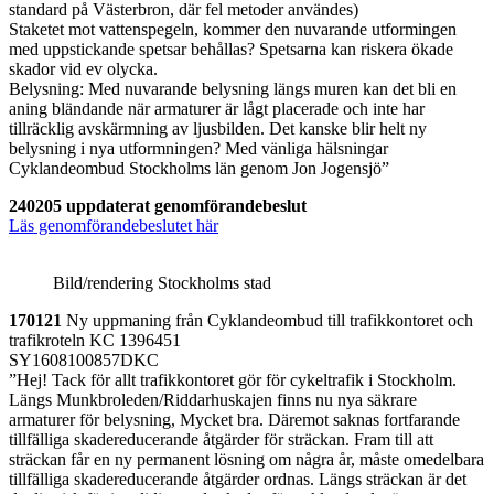
standard på Västerbron, där fel metoder användes)
Staketet mot vattenspegeln, kommer den nuvarande utformingen
med uppstickande spetsar behållas? Spetsarna kan riskera ökade
skador vid ev olycka.
Belysning: Med nuvarande belysning längs muren kan det bli en
aning bländande när armaturer är lågt placerade och inte har
tillräcklig avskärmning av ljusbilden. Det kanske blir helt ny
belysning i nya utformningen? Med vänliga hälsningar
Cyklandeombud Stockholms län genom Jon Jogensjö”
240205 uppdaterat genomförandebeslut
Läs genomförandebeslutet här
Bild/rendering Stockholms stad
170121
Ny uppmaning från Cyklandeombud till trafikkontoret och
trafikroteln KC 1396451
SY1608100857DKC
”Hej! Tack för allt trafikkontoret gör för cykeltrafik i Stockholm.
Längs Munkbroleden/Riddarhuskajen finns nu nya säkrare
armaturer för belysning, Mycket bra. Däremot saknas fortfarande
tillfälliga skadereducerande åtgärder för sträckan. Fram till att
sträckan får en ny permanent lösning om några år, måste omedelbara
tillfälliga skadereducerande åtgärder ordnas. Längs sträckan är det