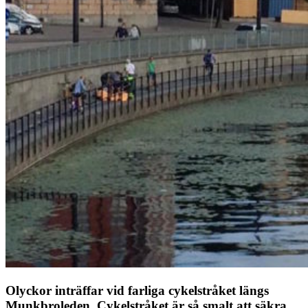
Olyckor inträffar vid farliga cykelstråket längs
Munkbroleden. Cykelstråket är så smalt att säkra