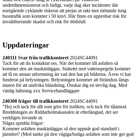
underdimensionerat och farligt, varje dag sker incidenter där
norrgående cyklande riskerar att prejas ut rakt mot mötande tung
busstrafik som kommer i 50 km/t. Här finns en uppenbar risk för
invalidiserande skador och risk för dödsfall.
Uppdateringar
240311 Svar från trafikkontoret
2024SC44091
Tack för att du kontaktat oss. När det kommer till asfalten så
kommer den att maskinläggas. Staketet mot vattenspegeln kommer
att få en annan utformning än vad den har på bilderna. Även vi har
funderat på belysningen. Belysningen kommer att förändras längs
muren för att undvika bländning. Önskar dig en trevlig dag. Med
vänlig hälsning xxx Servicehandläggare
240308 frågor till trafikkontoret
2024SC44091
”Hej och tack för allt som görs för trafiken, och tack för tålamod.
Breddningen av Riddarholmskanalen är efterlängtad, det ser
verkligen lovande ut.
Några spridda frågor:
Kommer asfalten maskinläggas så den uppnår god standard i
jämnhet? (Med tanke på den vågiga/buliga asfalten som inte ger god