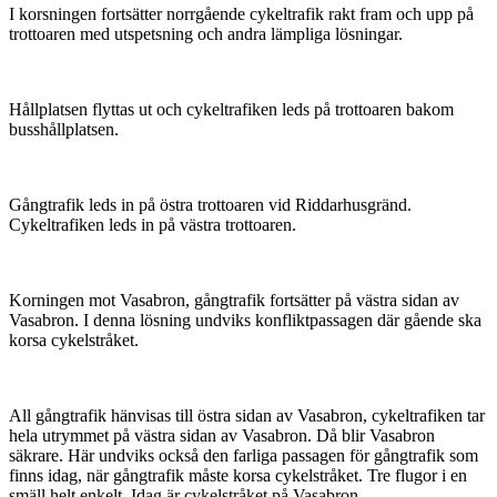
I korsningen fortsätter norrgående cykeltrafik rakt fram och upp på
trottoaren med utspetsning och andra lämpliga lösningar.
Hållplatsen flyttas ut och cykeltrafiken leds på trottoaren bakom
busshållplatsen.
Gångtrafik leds in på östra trottoaren vid Riddarhusgränd.
Cykeltrafiken leds in på västra trottoaren.
Korningen mot Vasabron, gångtrafik fortsätter på västra sidan av
Vasabron. I denna lösning undviks konfliktpassagen där gående ska
korsa cykelstråket.
All gångtrafik hänvisas till östra sidan av Vasabron, cykeltrafiken tar
hela utrymmet på västra sidan av Vasabron. Då blir Vasabron
säkrare. Här undviks också den farliga passagen för gångtrafik som
finns idag, när gångtrafik måste korsa cykelstråket. Tre flugor i en
smäll helt enkelt. Idag är cykelstråket på Vasabron