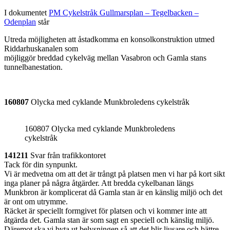
I dokumentet
PM Cykelstråk Gullmarsplan – Tegelbacken –
Odenplan
står
Utreda möjligheten att åstadkomma en konsolkonstruktion utmed
Riddarhuskanalen som
möjliggör breddad cykelväg mellan Vasabron och Gamla stans
tunnelbanestation.
160807
Olycka med cyklande Munkbroledens cykelstråk
160807 Olycka med cyklande Munkbroledens
cykelstråk
141211
Svar från trafikkontoret
Tack för din synpunkt.
Vi är medvetna om att det är trångt på platsen men vi har på kort sikt
inga planer på några åtgärder. Att bredda cykelbanan längs
Munkbron är komplicerat då Gamla stan är en känslig miljö och det
är ont om utrymme.
Räcket är speciellt formgivet för platsen och vi kommer inte att
åtgärda det. Gamla stan är som sagt en speciell och känslig miljö.
Däremot ska vi byta ut belysningen så att det blir ljusare och bättre