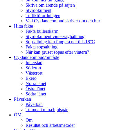
Skriva om ärende på sajten
Styrdokument
Trafikförordningen
Vad Cyklandeombud skriver om och hur
Hitta fakta
Fakta bullerskärm
Styrdokument vinterväghållning
Sopsaltning kan fungera ner till -18°C
Fakta sopsaltning
När kan gruset sopas efter vintern?
Cyklandeombud/område
Innerstad
Söderort
Västerort
Ekerö
Norra länet
Östra länet
Södra länet
Påverkan
Påverkan
Trampa i mina hjulspår
OM
Om
Resultat och arbetsmetoder