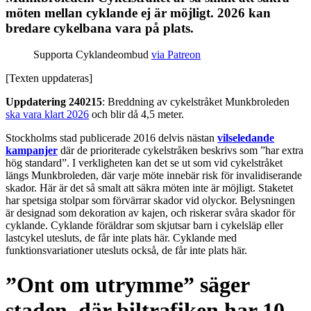
möten mellan cyklande ej är möjligt. 2026 kan
bredare cykelbana vara på plats.
Supporta Cyklandeombud
via Patreon
[Texten uppdateras]
Uppdatering
240215
: Breddning av cykelstråket Munkbroleden
ska vara klart 2026
och blir då 4,5 meter.
Stockholms stad publicerade 2016 delvis nästan
vilseledande
kampanjer
där de prioriterade cykelstråken beskrivs som ”har extra
hög standard”. I verkligheten kan det se ut som vid cykelstråket
längs Munkbroleden, där varje möte innebär risk för invalidiserande
skador. Här är det så smalt att säkra möten inte är möjligt. Staketet
har spetsiga stolpar som förvärrar skador vid olyckor. Belysningen
är designad som dekoration av kajen, och riskerar svåra skador för
cyklande. Cyklande föräldrar som skjutsar barn i cykelsläp eller
lastcykel utesluts, de får inte plats här. Cyklande med
funktionsvariationer utesluts också, de får inte plats här.
”Ont om utrymme” säger
staden, där biltrafiken har 10