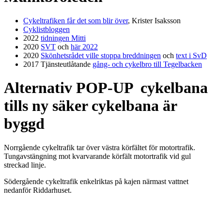
Cykeltrafiken får det som blir över
, Krister Isaksson
Cyklistbloggen
2022
tidningen Mitti
2020
SVT
och
här 2022
2020
Skönhetsrådet ville stoppa breddningen
och
text i SvD
2017 Tjänsteutlåtande
gång- och cykelbro till Tegelbacken
Alternativ POP-UP cykelbana
tills ny säker cykelbana är
byggd
Norrgående cykeltrafik tar över västra körfältet för motortrafik.
Tungavstängning mot kvarvarande körfält motortrafik vid gul
streckad linje.
Södergående cykeltrafik enkelriktas på kajen närmast vattnet
nedanför Riddarhuset.