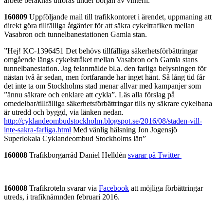
arbete beräknas utföras under början av vintern.”
160809
Uppföljande mail till trafikkontoret i ärendet, uppmaning att
direkt göra tillfälliga åtgärder för att säkra cykeltrafiken mellan
Vasabron och tunnelbanestationen Gamla stan.
”Hej! KC-1396451 Det behövs tillfälliga säkerhetsförbättringar
omgående längs cykelstråket mellan Vasabron och Gamla stans
tunnelbanestation. Jag felanmälde bl.a. den farliga belysningen för
nästan två år sedan, men fortfarande har inget hänt. Så lång tid får
det inte ta om Stockholms stad menar allvar med kampanjer som
”ännu säkrare och enklare att cykla”. Läs alla förslag på
omedelbar/tillfälliga säkerhetsförbättringar tills ny säkrare cykelbana
är utredd och byggd, via länken nedan.
http://cyklandeombudstockholm.blogspot.se/2016/08/staden-vill-
inte-sakra-farliga.html
Med vänlig hälsning Jon Jogensjö
Superlokala Cyklandeombud Stockholms län”
160808
Trafikborgarråd Daniel Helldén
svarar på Twitter
160808
Trafikroteln svarar via
Facebook
att möjliga förbättringar
utreds, i trafiknämnden februari 2016.