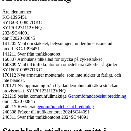
Ärendenummer
KC-1396451
SY1608100857DKC
SY1701231112VNQ
2024SC44091
dnr T2020-00845
141205 Mail om staketet, belysningen, underdimensionerad
bredd. KC-1396451
141211 Svar från trafikkontoret
160807 Ambulans tillkallad för olycka på cykelstråket
160809 Mail till trafikkontor om omedelbara säkerhetsåtgärder
SY1608100857DKC
170112 Nya armaturer monterade, som inte sticker ut farligt, och
inte bländar.
170121 Ny uppmaning från Cyklandeombud att säkra sträckan
provisoriskt. SY1701231112VNQ
221219 beslut kommunfullmäktige
Genomförandebeslut breddning
dnr T2020-00845
240215 Reviderat
genomförandebeslut breddning
240308 Frågor till trafikkontoret 2024SC44091
240311 Svar från trafikkontoret 2024SC44091