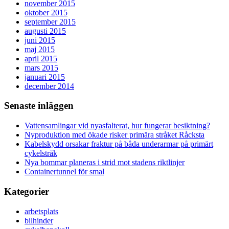
november 2015
oktober 2015
september 2015
augusti 2015
juni 2015
maj 2015
april 2015
mars 2015
januari 2015
december 2014
Senaste inläggen
Vattensamlingar vid nyasfalterat, hur fungerar besiktning?
Nyproduktion med ökade risker primära stråket Råcksta
Kabelskydd orsakar fraktur på båda underarmar på primärt
cykelstråk
Nya bommar planeras i strid mot stadens riktlinjer
Containertunnel för smal
Kategorier
arbetsplats
bilhinder