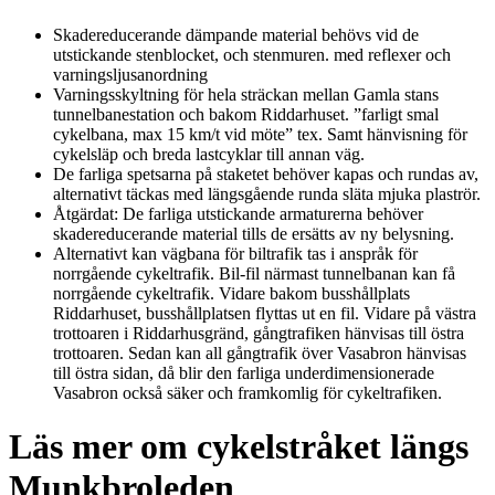
Skadereducerande dämpande material behövs vid de
utstickande stenblocket, och stenmuren. med reflexer och
varningsljusanordning
Varningsskyltning för hela sträckan mellan Gamla stans
tunnelbanestation och bakom Riddarhuset. ”farligt smal
cykelbana, max 15 km/t vid möte” tex. Samt hänvisning för
cykelsläp och breda lastcyklar till annan väg.
De farliga spetsarna på staketet behöver kapas och rundas av,
alternativt täckas med längsgående runda släta mjuka plaströr.
Åtgärdat: De farliga utstickande armaturerna behöver
skadereducerande material tills de ersätts av ny belysning.
Alternativt kan vägbana för biltrafik tas i anspråk för
norrgående cykeltrafik. Bil-fil närmast tunnelbanan kan få
norrgående cykeltrafik. Vidare bakom busshållplats
Riddarhuset, busshållplatsen flyttas ut en fil. Vidare på västra
trottoaren i Riddarhusgränd, gångtrafiken hänvisas till östra
trottoaren. Sedan kan all gångtrafik över Vasabron hänvisas
till östra sidan, då blir den farliga underdimensionerade
Vasabron också säker och framkomlig för cykeltrafiken.
Läs mer om cykelstråket längs
Munkbroleden