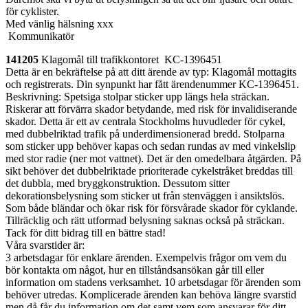
för cyklister.
Med vänlig hälsning xxx
Kommunikatör
141205
Klagomål till trafikkontoret KC-1396451
Detta är en bekräftelse på att ditt ärende av typ: Klagomål mottagits
och registrerats. Din synpunkt har fått ärendenummer KC-1396451.
Beskrivning: Spetsiga stolpar sticker upp längs hela sträckan.
Riskerar att förvärra skador betydande, med risk för invalidiserande
skador. Detta är ett av centrala Stockholms huvudleder för cykel,
med dubbelriktad trafik på underdimensionerad bredd. Stolparna
som sticker upp behöver kapas och sedan rundas av med vinkelslip
med stor radie (ner mot vattnet). Det är den omedelbara åtgärden. På
sikt behöver det dubbelriktade prioriterade cykelstråket breddas till
det dubbla, med bryggkonstruktion. Dessutom sitter
dekorationsbelysning som sticker ut från stenväggen i ansiktslös.
Som både bländar och ökar risk för försvårade skador för cyklande.
Tillräcklig och rätt utformad belysning saknas också på sträckan.
Tack för ditt bidrag till en bättre stad!
Våra svarstider är:
3 arbetsdagar för enklare ärenden. Exempelvis frågor om vem du
bör kontakta om något, hur en tillståndsansökan går till eller
information om stadens verksamhet. 10 arbetsdagar för ärenden som
behöver utredas. Komplicerade ärenden kan behöva längre svarstid
men då får du information om det samt vem som ansvarar för ditt