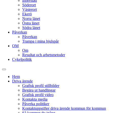
Innerstad
Söderort
Västerort
Ekerö
Norra länet
Östra länet
Södra länet
Påverkan
Påverkan
Trampa i mina hjulspår
OM
Om
Resultat och arbetsmetoder
Cykelpolitik
Slå
på/av
Hem
sökfält
Driva ärende
Grafisk profil stillbilder
Begära ut handlingar
Grafisk profil video
Kontakta media
Påverka politiker
Kontaktuppgifter driva ärende kommun för kommun
Så kommer du igång