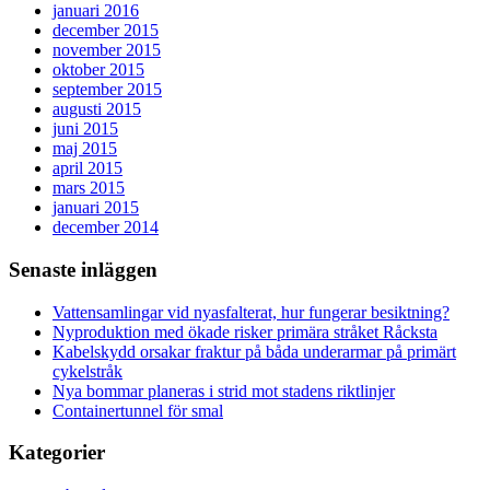
januari 2016
december 2015
november 2015
oktober 2015
september 2015
augusti 2015
juni 2015
maj 2015
april 2015
mars 2015
januari 2015
december 2014
Senaste inläggen
Vattensamlingar vid nyasfalterat, hur fungerar besiktning?
Nyproduktion med ökade risker primära stråket Råcksta
Kabelskydd orsakar fraktur på båda underarmar på primärt
cykelstråk
Nya bommar planeras i strid mot stadens riktlinjer
Containertunnel för smal
Kategorier