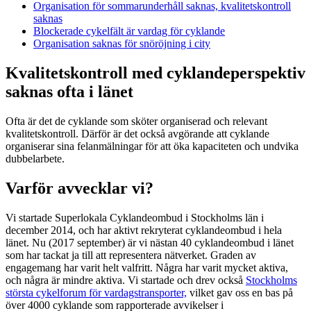
Organisation för sommarunderhåll saknas, kvalitetskontroll
saknas
Blockerade cykelfält är vardag för cyklande
Organisation saknas för snöröjning i city
Kvalitetskontroll med cyklandeperspektiv
saknas ofta i länet
Ofta är det de cyklande som sköter organiserad och relevant
kvalitetskontroll. Därför är det också avgörande att cyklande
organiserar sina felanmälningar för att öka kapaciteten och undvika
dubbelarbete.
Varför avvecklar vi?
Vi startade Superlokala Cyklandeombud i Stockholms län i
december 2014, och har aktivt rekryterat cyklandeombud i hela
länet. Nu (2017 september) är vi nästan 40 cyklandeombud i länet
som har tackat ja till att representera nätverket. Graden av
engagemang har varit helt valfritt. Några har varit mycket aktiva,
och några är mindre aktiva. Vi startade och drev också
Stockholms
största cykelforum för vardagstransporter,
vilket gav oss en bas på
över 4000 cyklande som rapporterade avvikelser i