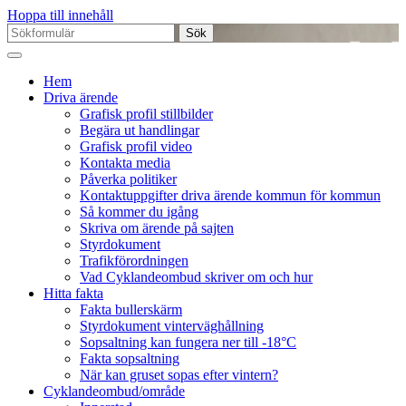
Hoppa till innehåll
Sök
efter:
Hem
Driva ärende
Grafisk profil stillbilder
Begära ut handlingar
Grafisk profil video
Kontakta media
Påverka politiker
Kontaktuppgifter driva ärende kommun för kommun
Så kommer du igång
Skriva om ärende på sajten
Styrdokument
Trafikförordningen
Vad Cyklandeombud skriver om och hur
Hitta fakta
Fakta bullerskärm
Styrdokument vinterväghållning
Sopsaltning kan fungera ner till -18°C
Fakta sopsaltning
När kan gruset sopas efter vintern?
Cyklandeombud/område