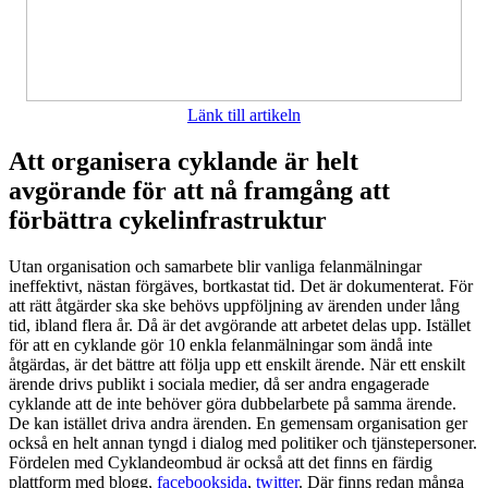
Länk till artikeln
Att organisera cyklande är helt
avgörande för att nå framgång att
förbättra cykelinfrastruktur
Utan organisation och samarbete blir vanliga felanmälningar
ineffektivt, nästan förgäves, bortkastat tid. Det är dokumenterat. För
att rätt åtgärder ska ske behövs uppföljning av ärenden under lång
tid, ibland flera år. Då är det avgörande att arbetet delas upp. Istället
för att en cyklande gör 10 enkla felanmälningar som ändå inte
åtgärdas, är det bättre att följa upp ett enskilt ärende. När ett enskilt
ärende drivs publikt i sociala medier, då ser andra engagerade
cyklande att de inte behöver göra dubbelarbete på samma ärende.
De kan istället driva andra ärenden. En gemensam organisation ger
också en helt annan tyngd i dialog med politiker och tjänstepersoner.
Fördelen med Cyklandeombud är också att det finns en färdig
plattform med blogg,
facebooksida
,
twitter
. Där finns redan många