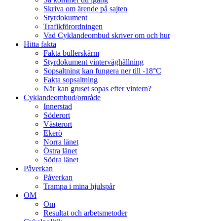
Skriva om ärende på sajten
Styrdokument
Trafikförordningen
Vad Cyklandeombud skriver om och hur
Hitta fakta
Fakta bullerskärm
Styrdokument vinterväghållning
Sopsaltning kan fungera ner till -18°C
Fakta sopsaltning
När kan gruset sopas efter vintern?
Cyklandeombud/område
Innerstad
Söderort
Västerort
Ekerö
Norra länet
Östra länet
Södra länet
Påverkan
Påverkan
Trampa i mina hjulspår
OM
Om
Resultat och arbetsmetoder