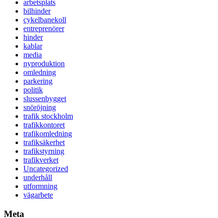
arbetsplats
bilhinder
cykelbanekoll
entreprenörer
hinder
kablar
media
nyproduktion
omledning
parkering
politik
slussenbygget
snöröjning
trafik stockholm
trafikkontoret
trafikomledning
trafiksäkerhet
trafikstyrning
trafikverket
Uncategorized
underhåll
utformning
vägarbete
Meta