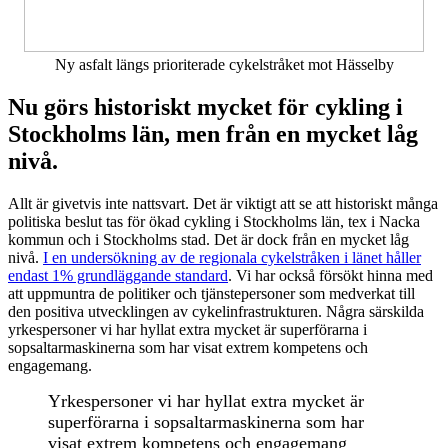
Ny asfalt längs prioriterade cykelstråket mot Hässelby
Nu görs historiskt mycket för cykling i
Stockholms län, men från en mycket låg
nivå.
Allt är givetvis inte nattsvart. Det är viktigt att se att historiskt många
politiska beslut tas för ökad cykling i Stockholms län, tex i Nacka
kommun och i Stockholms stad. Det är dock från en mycket låg
nivå.
I en undersökning av de regionala cykelstråken i länet håller
endast 1% grundläggande standard
. Vi har också försökt hinna med
att uppmuntra de politiker och tjänstepersoner som medverkat till
den positiva utvecklingen av cykelinfrastrukturen. Några särskilda
yrkespersoner vi har hyllat extra mycket är superförarna i
sopsaltarmaskinerna som har visat extrem kompetens och
engagemang.
Yrkespersoner vi har hyllat extra mycket är
superförarna i sopsaltarmaskinerna som har
visat extrem kompetens och engagemang