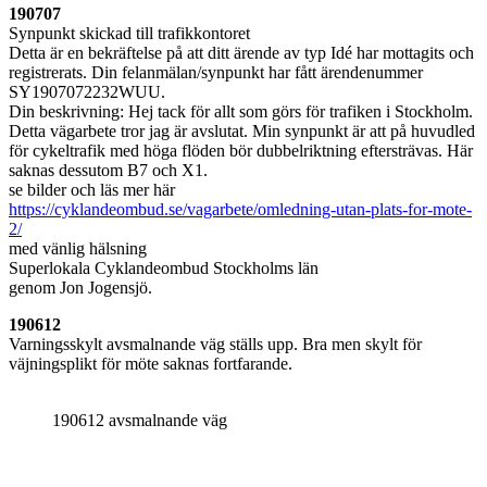
190707
Synpunkt skickad till trafikkontoret
Detta är en bekräftelse på att ditt ärende av typ Idé har mottagits och
registrerats. Din felanmälan/synpunkt har fått ärendenummer
SY1907072232WUU.
Din beskrivning: Hej tack för allt som görs för trafiken i Stockholm.
Detta vägarbete tror jag är avslutat. Min synpunkt är att på huvudled
för cykeltrafik med höga flöden bör dubbelriktning eftersträvas. Här
saknas dessutom B7 och X1.
se bilder och läs mer här
https://cyklandeombud.se/vagarbete/omledning-utan-plats-for-mote-
2/
med vänlig hälsning
Superlokala Cyklandeombud Stockholms län
genom Jon Jogensjö.
190612
Varningsskylt avsmalnande väg ställs upp. Bra men skylt för
väjningsplikt för möte saknas fortfarande.
190612 avsmalnande väg