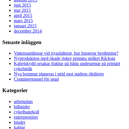
juni 2015
maj 2015
april 2015
mars 2015
januari 2015
december 2014
Senaste inläggen
Vattensamlingar vid nyasfalterat, hur fungerar besiktning?
Nyproduktion med ökade risker primära stråket Råcksta
Kabelskydd orsakar fraktur på båda underarmar på primärt
cykelstråk
Nya bommar planeras i strid mot stadens riktlinjer
Containertunnel för smal
Kategorier
arbetsplats
bilhinder
cykelbanekoll
entreprenörer
hinder
kablar