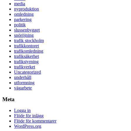
media
nyproduktion
omledning
parkering
politik
slussenbygget
snöröjning
trafik stockholm
trafikkontoret
trafikomledning
trafiksäkerhet
trafikstyrning
trafikverket
Uncategorized
underhåll
utformning
vägarbete
Meta
Logga in
Flöde för inlägg
Flöde för kommentarer
WordPress.org