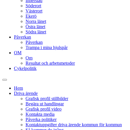
Innerstad
Söderort
Västerort
Ekerö
Norra länet
Östra länet
Södra länet
Påverkan
Påverkan
Trampa i mina hjulspår
OM
Om
Resultat och arbetsmetoder
Cykelpolitik
Slå
på/av
Hem
sökfält
Driva ärende
Grafisk profil stillbilder
Begära ut handlingar
Grafisk profil video
Kontakta media
Påverka politiker
Kontaktuppgifter driva ärende kommun för kommun
Så kommer du igång