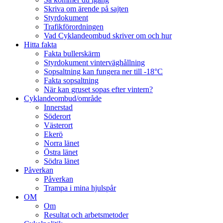
Skriva om ärende på sajten
Styrdokument
Trafikförordningen
Vad Cyklandeombud skriver om och hur
Hitta fakta
Fakta bullerskärm
Styrdokument vinterväghållning
Sopsaltning kan fungera ner till -18°C
Fakta sopsaltning
När kan gruset sopas efter vintern?
Cyklandeombud/område
Innerstad
Söderort
Västerort
Ekerö
Norra länet
Östra länet
Södra länet
Påverkan
Påverkan
Trampa i mina hjulspår
OM
Om
Resultat och arbetsmetoder