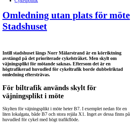
Cykelpolitik
Omledning utan plats för möte
Stadshuset
Intill stadshuset längs Norr Mälarstrand är en körriktning
avstängd på det prioriterade cykelstråket. Men skylt om
väjningsplikt för mötande saknas. Eftersom det är en
högtrafikerad huvudled för cykeltrafik borde dubbelriktad
omledning eftersträvas.
För biltrafik används skylt för
väjningsplikt i möte
Skylten för väjningsplikt i möte heter B7. I exemplet nedan för en
liten lokalgata, både B7 och stora rejäla X1. Inget av dessa finns på
huvudled för cykel med högt trafikflöde.