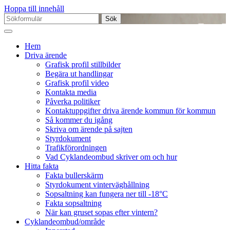
Hoppa till innehåll
Sök
efter:
Hem
Driva ärende
Grafisk profil stillbilder
Begära ut handlingar
Grafisk profil video
Kontakta media
Påverka politiker
Kontaktuppgifter driva ärende kommun för kommun
Så kommer du igång
Skriva om ärende på sajten
Styrdokument
Trafikförordningen
Vad Cyklandeombud skriver om och hur
Hitta fakta
Fakta bullerskärm
Styrdokument vinterväghållning
Sopsaltning kan fungera ner till -18°C
Fakta sopsaltning
När kan gruset sopas efter vintern?
Cyklandeombud/område