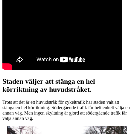
Staden väljer att stänga en hel
körriktning av huvudstråket.
Trots att det är ett huvudstråk för cykeltrafik har staden valt att
stänga en hel körriktning. Södergående trafik får helt enkelt välja en
annan väg. Men ingen skyltning är gjord att södergående trafik får
välja annan väg.