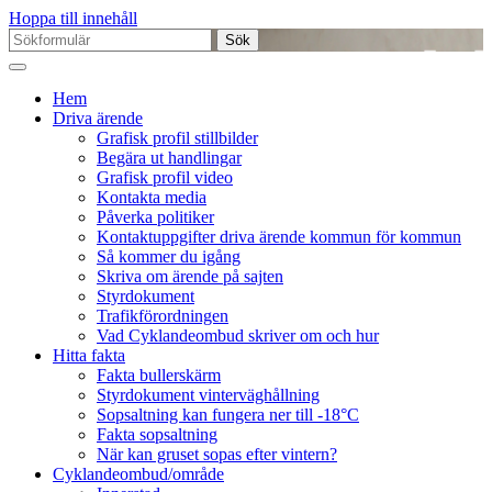
Hoppa till innehåll
Sök
efter:
Hem
Driva ärende
Grafisk profil stillbilder
Begära ut handlingar
Grafisk profil video
Kontakta media
Påverka politiker
Kontaktuppgifter driva ärende kommun för kommun
Så kommer du igång
Skriva om ärende på sajten
Styrdokument
Trafikförordningen
Vad Cyklandeombud skriver om och hur
Hitta fakta
Fakta bullerskärm
Styrdokument vinterväghållning
Sopsaltning kan fungera ner till -18°C
Fakta sopsaltning
När kan gruset sopas efter vintern?
Cyklandeombud/område