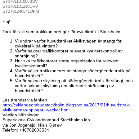
SY1701101058BBV
SY1701181210QRV
SY1701240641QPM
Hej!
Tack för allt som trafikkontoret gör för cykeltrafik i Stockholm.
Vi undrar varför huvudstråket Alviksvägen är stängt för
cykeltrafik på vintern?
Varför saknar trafikkontoret relevant kvalitetskontroll av
snöröjning?
Hur ska trafikkontoret starta organisation för relevant
kvalitetskontroll?
Varför väljer trafikkontoret att stänga södergående trafik på
huvudstråket?
Varför saknas skyltning att södergående trafik är stängt, och
varför saknas skyltning om alternativ sträckning av
huvudstråket?
Läs ärendet via länken
http://cyklandeombudstockholm.blogspot.se/2017/01/huvudstrak-
alvik-lamnas-oplogat-i-veckor.html
Vänliga hälsningar
Superlokala Cyklandeombud Stockholms län
Niels Gjerløv
via Jon Jogensjö,
Telefon: +46702693534