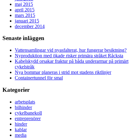
maj 2015
april 2015
mars 2015
januari 2015
december 2014
Senaste inläggen
Vattensamlingar vid nyasfalterat, hur fungerar besiktning?
Nyproduktion med ökade risker primära stråket Råcksta
Kabelskydd orsakar fraktur på båda underarmar på primärt
cykelstråk
Nya bommar planeras i strid mot stadens riktlinjer
Containertunnel för smal
Kategorier
arbetsplats
bilhinder
cykelbanekoll
entreprenörer
hinder
kablar
media