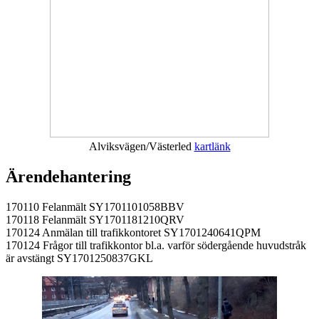
Alviksvägen/Västerled
kartlänk
Ärendehantering
170110 Felanmält SY1701101058BBV
170118 Felanmält SY1701181210QRV
170124 Anmälan till trafikkontoret SY1701240641QPM
170124 Frågor till trafikkontor bl.a. varför södergående huvudstråk
är avstängt SY1701250837GKL