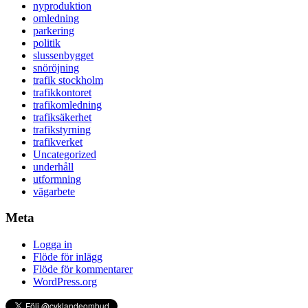
nyproduktion
omledning
parkering
politik
slussenbygget
snöröjning
trafik stockholm
trafikkontoret
trafikomledning
trafiksäkerhet
trafikstyrning
trafikverket
Uncategorized
underhåll
utformning
vägarbete
Meta
Logga in
Flöde för inlägg
Flöde för kommentarer
WordPress.org