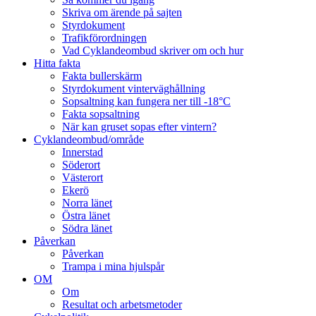
Skriva om ärende på sajten
Styrdokument
Trafikförordningen
Vad Cyklandeombud skriver om och hur
Hitta fakta
Fakta bullerskärm
Styrdokument vinterväghållning
Sopsaltning kan fungera ner till -18°C
Fakta sopsaltning
När kan gruset sopas efter vintern?
Cyklandeombud/område
Innerstad
Söderort
Västerort
Ekerö
Norra länet
Östra länet
Södra länet
Påverkan
Påverkan
Trampa i mina hjulspår
OM
Om
Resultat och arbetsmetoder