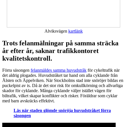
Alviksvägen
kartlänk
Trots felanmälningar på samma sträcka
år efter år, saknar trafikkontoret
kvalitetskontroll.
Förra säsongen
felanmäldes samma huvudstråk
för cykeltrafik när
det aldrig plogades. Huvudstråket tar hand om alla cyklande från
Ålsten och Äppelviken. När Stockholms stad inte snöröjer bildas en
puckelpist av is. Då är det stor risk för omkullkörning och allvarliga
skador för cyklande. Många cyklande väljer istället vägen för
biltrafik, vilket skapar konflikter och risker. Föräldrar som cyklar
med barn avskräcks effektivt.
Läs när staden glömde snöröja huvudstråket förra
säsongen