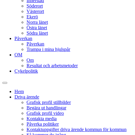
Innerstad
Söderort
Västerort
Ekerö
Norra länet
Östra länet
Södra länet
Påverkan
Påverkan
Trampa i mina hjulspår
OM
Om
Resultat och arbetsmetoder
Cykelpolitik
Slå
på/av
Hem
sökfält
Driva ärende
Grafisk profil stillbilder
Begära ut handlingar
Grafisk profil video
Kontakta media
Påverka politiker
Kontaktuppgifter driva ärende kommun för kommun
Så kommer du igång