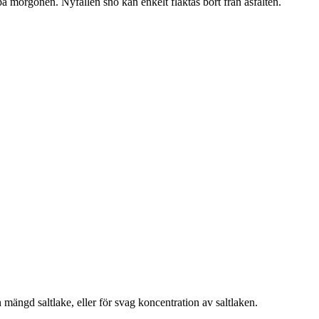
på morgonen. Nyfallen snö kan enkelt fläktas bort från asfalten.
 mängd saltlake, eller för svag koncentration av saltlaken.