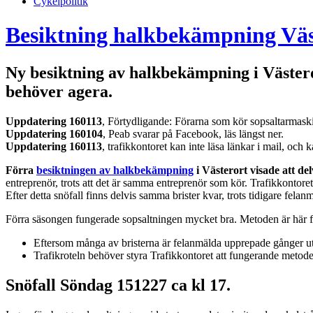
Cykelpolitik
Besiktning halkbekämpning Väste
Ny besiktning av halkbekämpning i Västeror
behöver agera.
Uppdatering 160113
, Förtydligande: Förarna som kör sopsaltarmask
Uppdatering 160104
, Peab svarar på Facebook, läs längst ner.
Uppdatering 160113
, trafikkontoret kan inte läsa länkar i mail, och 
Förra
besiktningen av halkbekämpning
i Västerort visade att d
entreprenör, trots att det är samma entreprenör som kör. Trafikkontoret
Efter detta snöfall finns delvis samma brister kvar, trots tidigare felanm
Förra säsongen fungerade sopsaltningen mycket bra. Metoden är här fö
Eftersom många av bristerna är felanmälda upprepade gånger utan
Trafikroteln behöver styra Trafikkontoret att fungerande metoder
Snöfall Söndag 151227 ca kl 17.