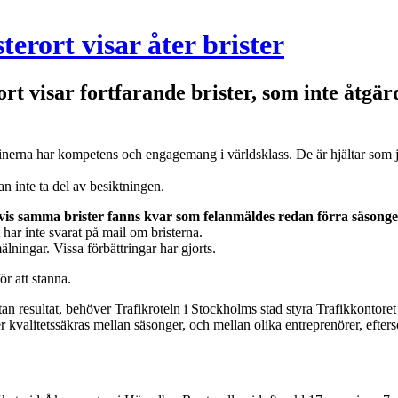
rort visar åter brister
t visar fortfarande brister, som inte åtgär
inerna har kompetens och engagemang i världsklass. De är hjältar som 
kan inte ta del av besiktningen.
elvis samma brister fanns kvar som felanmäldes redan förra säsong
 har inte svarat på mail om bristerna.
älningar. Vissa förbättringar har gjorts.
r att stanna.
 resultat, behöver Trafikroteln i Stockholms stad styra Trafikkontoret 
 kvalitetssäkras mellan säsonger, och mellan olika entreprenörer, efters