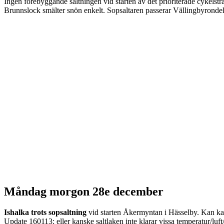
Ingen förebyggande saltningen vid starten av det prioriterade cykelstr
Brunnslock smälter snön enkelt. Sopsaltaren passerar Vällingbyrondel
Måndag morgon 28e december
Ishalka trots sopsaltning
vid starten Åkermyntan i Hässelby. Kan kansk
Update 160113: eller kanske saltlaken inte klarar vissa temperatur/luf