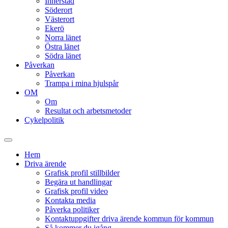
Innerstad
Söderort
Västerort
Ekerö
Norra länet
Östra länet
Södra länet
Påverkan
Påverkan
Trampa i mina hjulspår
OM
Om
Resultat och arbetsmetoder
Cykelpolitik
Slå
på/av
Hem
sökfält
Driva ärende
Grafisk profil stillbilder
Begära ut handlingar
Grafisk profil video
Kontakta media
Påverka politiker
Kontaktuppgifter driva ärende kommun för kommun
Så kommer du igång