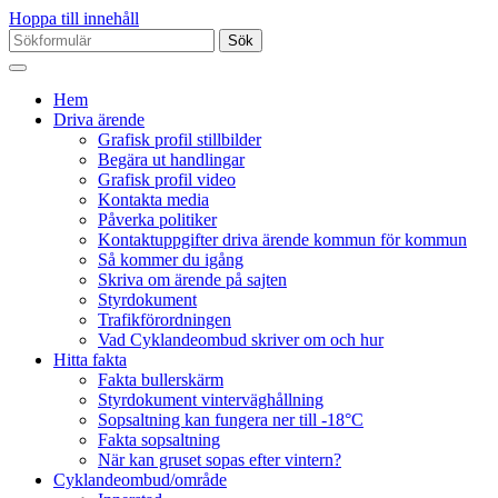
Hoppa till innehåll
Sök
efter:
Hem
Driva ärende
Grafisk profil stillbilder
Begära ut handlingar
Grafisk profil video
Kontakta media
Påverka politiker
Kontaktuppgifter driva ärende kommun för kommun
Så kommer du igång
Skriva om ärende på sajten
Styrdokument
Trafikförordningen
Vad Cyklandeombud skriver om och hur
Hitta fakta
Fakta bullerskärm
Styrdokument vinterväghållning
Sopsaltning kan fungera ner till -18°C
Fakta sopsaltning
När kan gruset sopas efter vintern?
Cyklandeombud/område