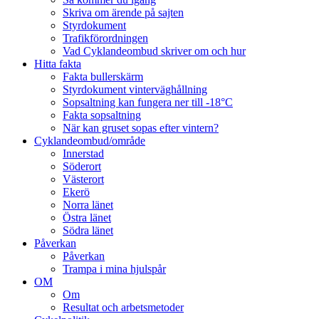
Skriva om ärende på sajten
Styrdokument
Trafikförordningen
Vad Cyklandeombud skriver om och hur
Hitta fakta
Fakta bullerskärm
Styrdokument vinterväghållning
Sopsaltning kan fungera ner till -18°C
Fakta sopsaltning
När kan gruset sopas efter vintern?
Cyklandeombud/område
Innerstad
Söderort
Västerort
Ekerö
Norra länet
Östra länet
Södra länet
Påverkan
Påverkan
Trampa i mina hjulspår
OM
Om
Resultat och arbetsmetoder