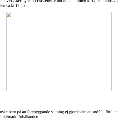
åket vid Åkermyntan i Hässelby. Runt nollan i luften kl 17, ca minus 7 
len ca kl 17.45
e bero på att förebyggande saltning ej gjordes innan snöfall, för liten
t/fukt/mark förhållanden