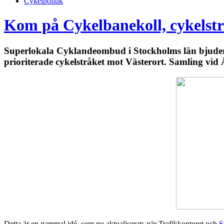
Cykelpolitik
Kom på Cykelbanekoll, cykelstr
Superlokala Cyklandeombud i Stockholms län bjuder i
prioriterade cykelstråket mot Västerort. Samling vid
Detta är en gammal idé, som nu aktualiserats när Trafikkontoret och
S