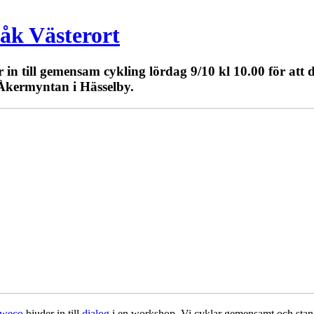
åk Västerort
n till gemensam cykling lördag 9/10 kl 10.00 för att
 Åkermyntan i Hässelby.
weco
bjuder in till
dialog
i en workshop. Vi cyklar gemensamt och stann