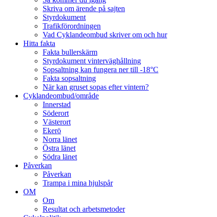
Skriva om ärende på sajten
Styrdokument
Trafikförordningen
Vad Cyklandeombud skriver om och hur
Hitta fakta
Fakta bullerskärm
Styrdokument vinterväghållning
Sopsaltning kan fungera ner till -18°C
Fakta sopsaltning
När kan gruset sopas efter vintern?
Cyklandeombud/område
Innerstad
Söderort
Västerort
Ekerö
Norra länet
Östra länet
Södra länet
Påverkan
Påverkan
Trampa i mina hjulspår
OM
Om
Resultat och arbetsmetoder