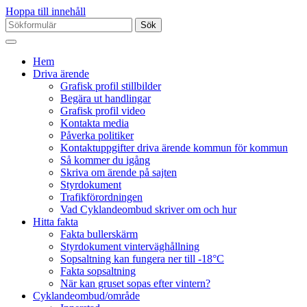
Hoppa till innehåll
Sök
efter:
Hem
Driva ärende
Grafisk profil stillbilder
Begära ut handlingar
Grafisk profil video
Kontakta media
Påverka politiker
Kontaktuppgifter driva ärende kommun för kommun
Så kommer du igång
Skriva om ärende på sajten
Styrdokument
Trafikförordningen
Vad Cyklandeombud skriver om och hur
Hitta fakta
Fakta bullerskärm
Styrdokument vinterväghållning
Sopsaltning kan fungera ner till -18°C
Fakta sopsaltning
När kan gruset sopas efter vintern?
Cyklandeombud/område