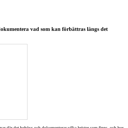
 dokumentera vad som kan förbättras längs det
ar där det behövs och dokumenterar vilka brister som finns, och hur