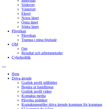
Innerstad
Söderort
Västerort
Ekerö
Norra länet
Östra länet
Södra länet
Påverkan
Påverkan
Trampa i mina hjulspår
OM
Om
Resultat och arbetsmetoder
Cykelpolitik
Slå
på/av
Hem
sökfält
Driva ärende
Grafisk profil stillbilder
Begära ut handlingar
Grafisk profil video
Kontakta media
Påverka politiker
Kontaktuppgifter driva ärende kommun för kommun
Så kommer du igång