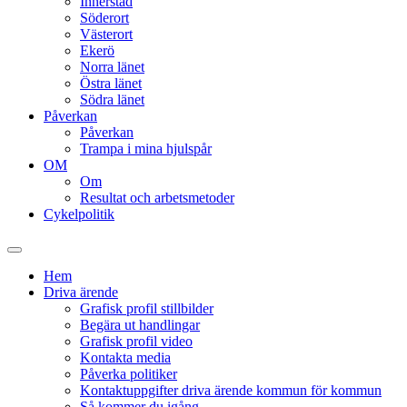
Innerstad
Söderort
Västerort
Ekerö
Norra länet
Östra länet
Södra länet
Påverkan
Påverkan
Trampa i mina hjulspår
OM
Om
Resultat och arbetsmetoder
Cykelpolitik
Slå
på/av
Hem
sökfält
Driva ärende
Grafisk profil stillbilder
Begära ut handlingar
Grafisk profil video
Kontakta media
Påverka politiker
Kontaktuppgifter driva ärende kommun för kommun
Så kommer du igång