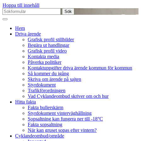
Hoppa till innehåll
Sök
efter:
Hem
Driva ärende
Grafisk profil stillbilder
Begära ut handlingar
Grafisk profil video
Kontakta media
Påverka politiker
Kontaktuppgifter driva ärende kommun för kommun
Så kommer du igång
Skriva om ärende på sajten
Styrdokument
Trafikförordningen
Vad Cyklandeombud skriver om och hur
Hitta fakta
Fakta bullerskärm
Styrdokument vinterväghållning
Sopsaltning kan fungera ner till -18°C
Fakta sopsaltning
När kan gruset sopas efter vintern?
Cyklandeombud/område