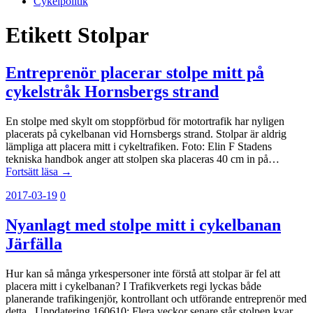
Cykelpolitik
Etikett
Stolpar
Entreprenör placerar stolpe mitt på
cykelstråk Hornsbergs strand
En stolpe med skylt om stoppförbud för motortrafik har nyligen
placerats på cykelbanan vid Hornsbergs strand. Stolpar är aldrig
lämpliga att placera mitt i cykeltrafiken. Foto: Elin F Stadens
tekniska handbok anger att stolpen ska placeras 40 cm in på…
Fortsätt läsa →
2017-03-19
0
Nyanlagt med stolpe mitt i cykelbanan
Järfälla
Hur kan så många yrkespersoner inte förstå att stolpar är fel att
placera mitt i cykelbanan? I Trafikverkets regi lyckas både
planerande trafikingenjör, kontrollant och utförande entreprenör med
detta. Uppdatering 160610: Flera veckor senare står stolpen kvar,