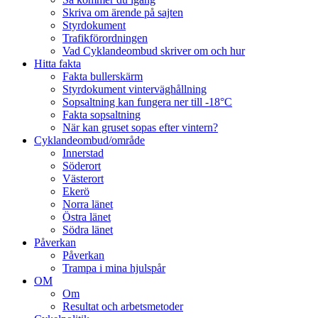
Skriva om ärende på sajten
Styrdokument
Trafikförordningen
Vad Cyklandeombud skriver om och hur
Hitta fakta
Fakta bullerskärm
Styrdokument vinterväghållning
Sopsaltning kan fungera ner till -18°C
Fakta sopsaltning
När kan gruset sopas efter vintern?
Cyklandeombud/område
Innerstad
Söderort
Västerort
Ekerö
Norra länet
Östra länet
Södra länet
Påverkan
Påverkan
Trampa i mina hjulspår
OM
Om
Resultat och arbetsmetoder