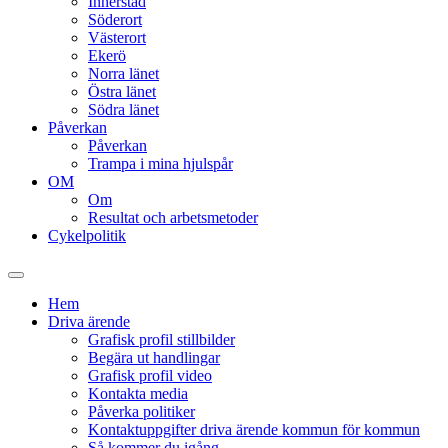
Innerstad
Söderort
Västerort
Ekerö
Norra länet
Östra länet
Södra länet
Påverkan
Påverkan
Trampa i mina hjulspår
OM
Om
Resultat och arbetsmetoder
Cykelpolitik
Slå
på/av
Hem
sökfält
Driva ärende
Grafisk profil stillbilder
Begära ut handlingar
Grafisk profil video
Kontakta media
Påverka politiker
Kontaktuppgifter driva ärende kommun för kommun
Så kommer du igång