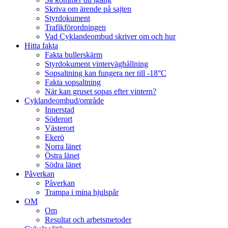
Skriva om ärende på sajten
Styrdokument
Trafikförordningen
Vad Cyklandeombud skriver om och hur
Hitta fakta
Fakta bullerskärm
Styrdokument vinterväghållning
Sopsaltning kan fungera ner till -18°C
Fakta sopsaltning
När kan gruset sopas efter vintern?
Cyklandeombud/område
Innerstad
Söderort
Västerort
Ekerö
Norra länet
Östra länet
Södra länet
Påverkan
Påverkan
Trampa i mina hjulspår
OM
Om
Resultat och arbetsmetoder