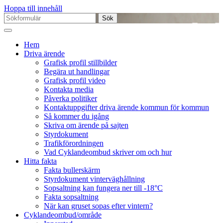
Hoppa till innehåll
Sök
efter:
Hem
Driva ärende
Grafisk profil stillbilder
Begära ut handlingar
Grafisk profil video
Kontakta media
Påverka politiker
Kontaktuppgifter driva ärende kommun för kommun
Så kommer du igång
Skriva om ärende på sajten
Styrdokument
Trafikförordningen
Vad Cyklandeombud skriver om och hur
Hitta fakta
Fakta bullerskärm
Styrdokument vinterväghållning
Sopsaltning kan fungera ner till -18°C
Fakta sopsaltning
När kan gruset sopas efter vintern?
Cyklandeombud/område