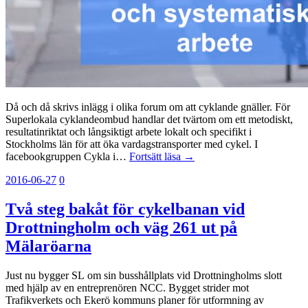
Då och då skrivs inlägg i olika forum om att cyklande gnäller. För
Superlokala cyklandeombud handlar det tvärtom om ett metodiskt,
resultatinriktat och långsiktigt arbete lokalt och specifikt i
Stockholms län för att öka vardagstransporter med cykel. I
facebookgruppen Cykla i…
Fortsätt läsa →
2016-06-27
0
Två steg bakåt för cykelbanan vid
Drottningholm och väg 261 ut på
Mälaröarna
Just nu bygger SL om sin busshållplats vid Drottningholms slott
med hjälp av en entreprenören NCC. Bygget strider mot
Trafikverkets och Ekerö kommuns planer för utformning av