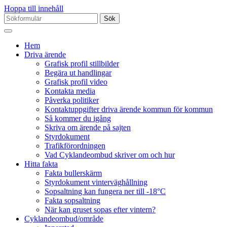
Hoppa till innehåll
Sök
efter:
Hem
Driva ärende
Grafisk profil stillbilder
Begära ut handlingar
Grafisk profil video
Kontakta media
Påverka politiker
Kontaktuppgifter driva ärende kommun för kommun
Så kommer du igång
Skriva om ärende på sajten
Styrdokument
Trafikförordningen
Vad Cyklandeombud skriver om och hur
Hitta fakta
Fakta bullerskärm
Styrdokument vinterväghållning
Sopsaltning kan fungera ner till -18°C
Fakta sopsaltning
När kan gruset sopas efter vintern?
Cyklandeombud/område