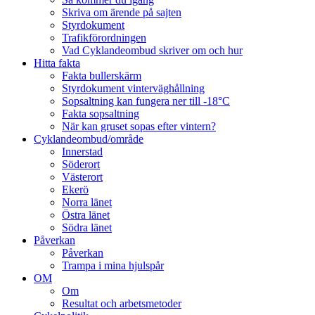
Skriva om ärende på sajten
Styrdokument
Trafikförordningen
Vad Cyklandeombud skriver om och hur
Hitta fakta
Fakta bullerskärm
Styrdokument vinterväghållning
Sopsaltning kan fungera ner till -18°C
Fakta sopsaltning
När kan gruset sopas efter vintern?
Cyklandeombud/område
Innerstad
Söderort
Västerort
Ekerö
Norra länet
Östra länet
Södra länet
Påverkan
Påverkan
Trampa i mina hjulspår
OM
Om
Resultat och arbetsmetoder