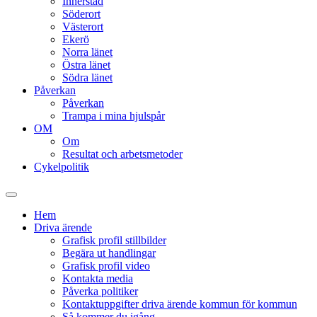
Innerstad
Söderort
Västerort
Ekerö
Norra länet
Östra länet
Södra länet
Påverkan
Påverkan
Trampa i mina hjulspår
OM
Om
Resultat och arbetsmetoder
Cykelpolitik
Slå
på/av
Hem
sökfält
Driva ärende
Grafisk profil stillbilder
Begära ut handlingar
Grafisk profil video
Kontakta media
Påverka politiker
Kontaktuppgifter driva ärende kommun för kommun
Så kommer du igång