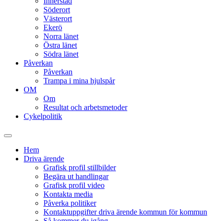
Innerstad
Söderort
Västerort
Ekerö
Norra länet
Östra länet
Södra länet
Påverkan
Påverkan
Trampa i mina hjulspår
OM
Om
Resultat och arbetsmetoder
Cykelpolitik
Slå
på/av
Hem
sökfält
Driva ärende
Grafisk profil stillbilder
Begära ut handlingar
Grafisk profil video
Kontakta media
Påverka politiker
Kontaktuppgifter driva ärende kommun för kommun
Så kommer du igång