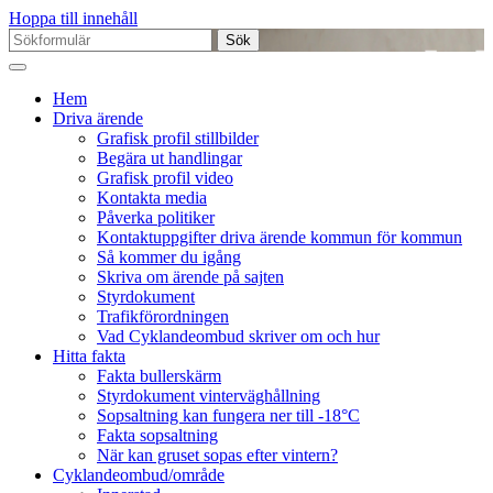
Hoppa till innehåll
Sök
efter:
Hem
Driva ärende
Grafisk profil stillbilder
Begära ut handlingar
Grafisk profil video
Kontakta media
Påverka politiker
Kontaktuppgifter driva ärende kommun för kommun
Så kommer du igång
Skriva om ärende på sajten
Styrdokument
Trafikförordningen
Vad Cyklandeombud skriver om och hur
Hitta fakta
Fakta bullerskärm
Styrdokument vinterväghållning
Sopsaltning kan fungera ner till -18°C
Fakta sopsaltning
När kan gruset sopas efter vintern?
Cyklandeombud/område