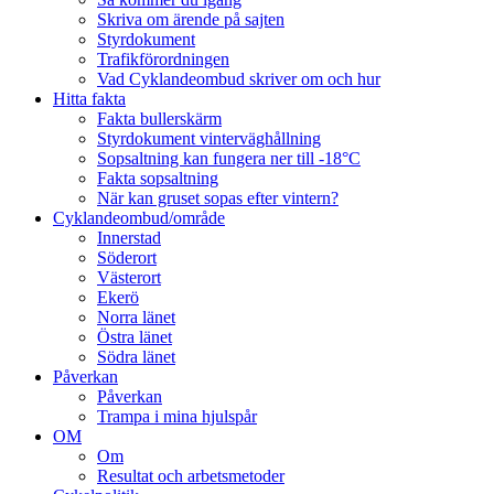
Skriva om ärende på sajten
Styrdokument
Trafikförordningen
Vad Cyklandeombud skriver om och hur
Hitta fakta
Fakta bullerskärm
Styrdokument vinterväghållning
Sopsaltning kan fungera ner till -18°C
Fakta sopsaltning
När kan gruset sopas efter vintern?
Cyklandeombud/område
Innerstad
Söderort
Västerort
Ekerö
Norra länet
Östra länet
Södra länet
Påverkan
Påverkan
Trampa i mina hjulspår
OM
Om
Resultat och arbetsmetoder