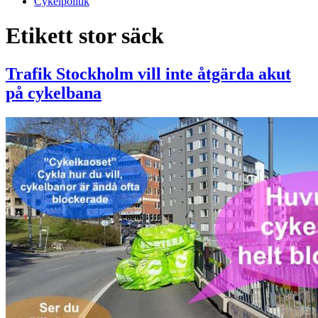
Cykelpolitik
Etikett
stor säck
Trafik Stockholm vill inte åtgärda akut
på cykelbana