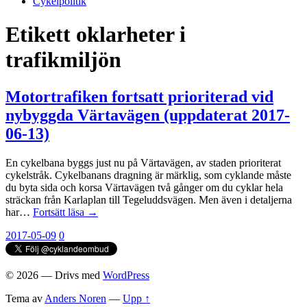
Cykelpolitik
Etikett
oklarheter i
trafikmiljön
Motortrafiken fortsatt prioriterad vid
nybyggda Värtavägen (uppdaterat 2017-
06-13)
En cykelbana byggs just nu på Värtavägen, av staden prioriterat
cykelstråk. Cykelbanans dragning är märklig, som cyklande måste
du byta sida och korsa Värtavägen två gånger om du cyklar hela
sträckan från Karlaplan till Tegeluddsvägen. Men även i detaljerna
har…
Fortsätt läsa →
2017-05-09
0
© 2026
— Drivs med
WordPress
Tema av
Anders Noren
—
Upp ↑