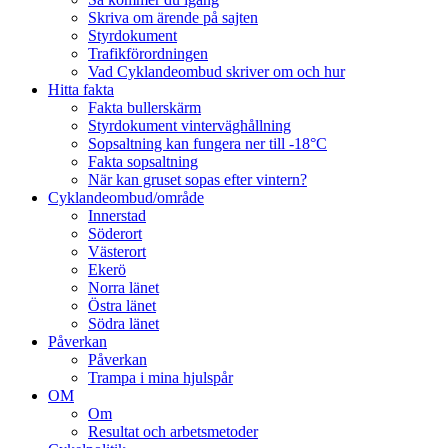
Skriva om ärende på sajten
Styrdokument
Trafikförordningen
Vad Cyklandeombud skriver om och hur
Hitta fakta
Fakta bullerskärm
Styrdokument vinterväghållning
Sopsaltning kan fungera ner till -18°C
Fakta sopsaltning
När kan gruset sopas efter vintern?
Cyklandeombud/område
Innerstad
Söderort
Västerort
Ekerö
Norra länet
Östra länet
Södra länet
Påverkan
Påverkan
Trampa i mina hjulspår
OM
Om
Resultat och arbetsmetoder