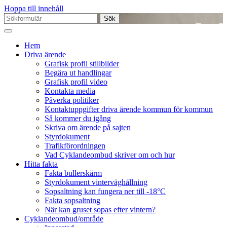
Hoppa till innehåll
Sök
efter:
Hem
Driva ärende
Grafisk profil stillbilder
Begära ut handlingar
Grafisk profil video
Kontakta media
Påverka politiker
Kontaktuppgifter driva ärende kommun för kommun
Så kommer du igång
Skriva om ärende på sajten
Styrdokument
Trafikförordningen
Vad Cyklandeombud skriver om och hur
Hitta fakta
Fakta bullerskärm
Styrdokument vinterväghållning
Sopsaltning kan fungera ner till -18°C
Fakta sopsaltning
När kan gruset sopas efter vintern?
Cyklandeombud/område