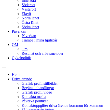
Innerstad
Söderort
Västerort
Ekerö
Norra länet
Östra länet
Södra länet
Påverkan
Påverkan
Trampa i mina hjulspår
OM
Om
Resultat och arbetsmetoder
Cykelpolitik
Slå
på/av
Hem
sökfält
Driva ärende
Grafisk profil stillbilder
Begära ut handlingar
Grafisk profil video
Kontakta media
Påverka politiker
Kontaktuppgifter driva ärende kommun för kommun
Så kommer du igång