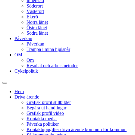
Innerstad
Söderort
Västerort
Ekerö
Norra länet
Östra länet
Södra länet
Påverkan
Påverkan
Trampa i mina hjulspår
OM
Om
Resultat och arbetsmetoder
Cykelpolitik
Slå
på/av
Hem
sökfält
Driva ärende
Grafisk profil stillbilder
Begära ut handlingar
Grafisk profil video
Kontakta media
Påverka politiker
Kontaktuppgifter driva ärende kommun för kommun
Så kommer du igång