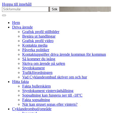
Hoppa till innehåll
Sök
efter:
Hem
Driva ärende
Grafisk profil stillbilder
Begära ut handlingar
Grafisk profil video
Kontakta media
Påverka politiker
Kontaktuppgifter driva ärende kommun för kommun
Så kommer du igång
Skriva om ärende på sajten
Styrdokument
Trafikförordningen
Vad Cyklandeombud skriver om och hur
Hitta fakta
Fakta bullerskärm
Styrdokument vinterväghållning
Sopsaltning kan fungera ner till -18°C
Fakta sopsaltning
När kan gruset sopas efter vintern?
Cyklandeombud/område