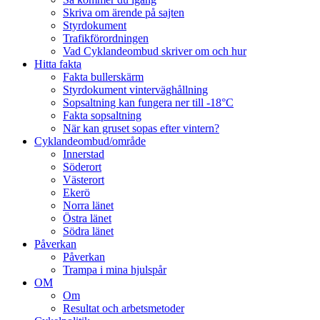
Skriva om ärende på sajten
Styrdokument
Trafikförordningen
Vad Cyklandeombud skriver om och hur
Hitta fakta
Fakta bullerskärm
Styrdokument vinterväghållning
Sopsaltning kan fungera ner till -18°C
Fakta sopsaltning
När kan gruset sopas efter vintern?
Cyklandeombud/område
Innerstad
Söderort
Västerort
Ekerö
Norra länet
Östra länet
Södra länet
Påverkan
Påverkan
Trampa i mina hjulspår
OM
Om
Resultat och arbetsmetoder